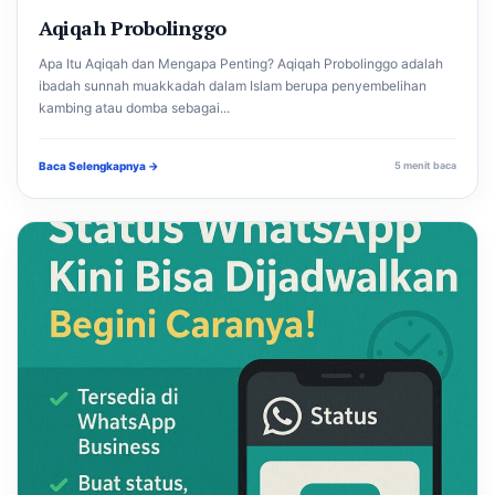
Aqiqah Probolinggo
Apa Itu Aqiqah dan Mengapa Penting? Aqiqah Probolinggo adalah
ibadah sunnah muakkadah dalam Islam berupa penyembelihan
kambing atau domba sebagai...
Baca Selengkapnya →
5 menit baca