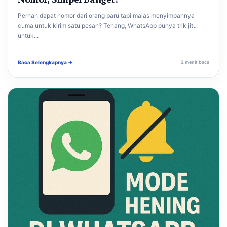
Pernah dapat nomor dari orang baru tapi malas menyimpannya
cuma untuk kirim satu pesan? Tenang, WhatsApp punya trik jitu
untuk...
Baca Selengkapnya →
2 menit baca