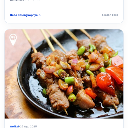
Baca Selengkapnya →
5 menit baca
Artikel
•
22 Agu 2025