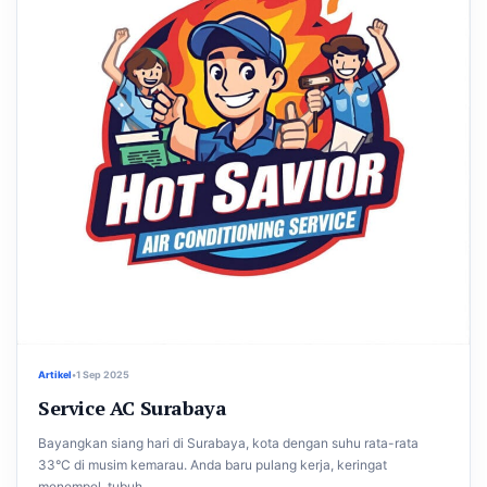
Artikel
•
1 Sep 2025
Service AC Surabaya
Bayangkan siang hari di Surabaya, kota dengan suhu rata-rata
33°C di musim kemarau. Anda baru pulang kerja, keringat
menempel, tubuh...