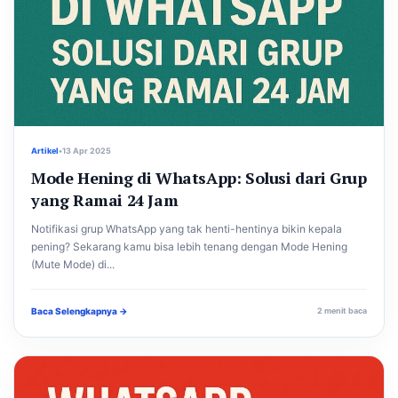
Artikel
•
13 Apr 2025
Mode Hening di WhatsApp: Solusi dari Grup
yang Ramai 24 Jam
Notifikasi grup WhatsApp yang tak henti-hentinya bikin kepala
pening? Sekarang kamu bisa lebih tenang dengan Mode Hening
(Mute Mode) di...
Baca Selengkapnya →
2 menit baca