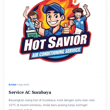
Artikel
•
1 Sep 2025
Service AC Surabaya
Bayangkan siang hari di Surabaya, kota dengan suhu rata-rata
33°C di musim kemarau. Anda baru pulang kerja, keringat
menempel, tubuh...