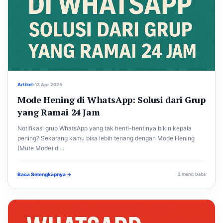
Artikel
•
13 Apr 2025
Mode Hening di WhatsApp: Solusi dari Grup
yang Ramai 24 Jam
Notifikasi grup WhatsApp yang tak henti-hentinya bikin kepala
pening? Sekarang kamu bisa lebih tenang dengan Mode Hening
(Mute Mode) di...
Baca Selengkapnya →
2 menit baca