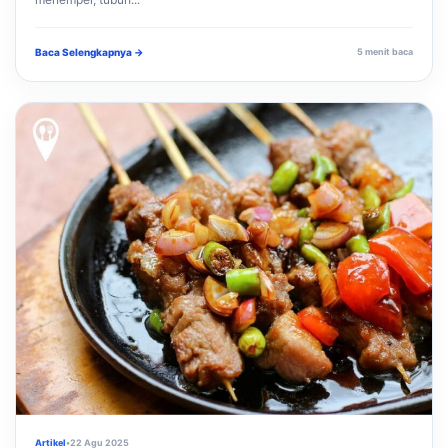
Baca Selengkapnya →
5 menit baca
Artikel
•
22 Agu 2025