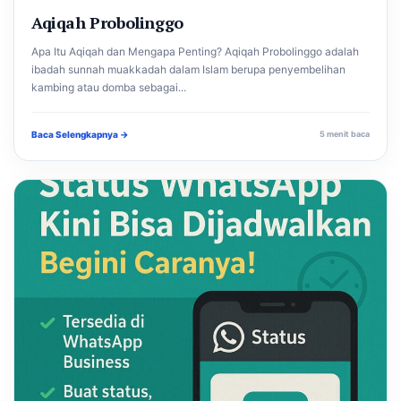
Aqiqah Probolinggo
Apa Itu Aqiqah dan Mengapa Penting? Aqiqah Probolinggo adalah
ibadah sunnah muakkadah dalam Islam berupa penyembelihan
kambing atau domba sebagai...
Baca Selengkapnya →
5 menit baca