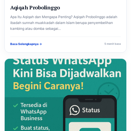
Aqiqah Probolinggo
Apa Itu Aqiqah dan Mengapa Penting? Aqiqah Probolinggo adalah
ibadah sunnah muakkadah dalam Islam berupa penyembelihan
kambing atau domba sebagai...
Baca Selengkapnya →
5 menit baca