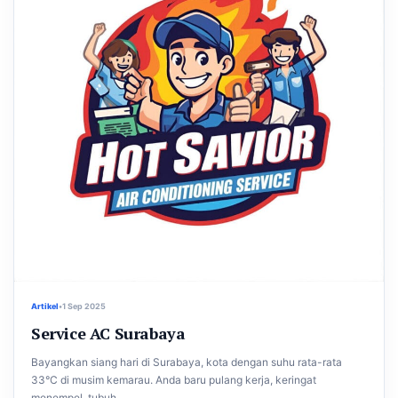
Artikel
•
1 Sep 2025
Service AC Surabaya
Bayangkan siang hari di Surabaya, kota dengan suhu rata-rata
33°C di musim kemarau. Anda baru pulang kerja, keringat
menempel, tubuh...