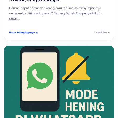
Pernah dapat nomor dari orang baru tapi malas menyimpannya
cuma untuk kirim satu pesan? Tenang, WhatsApp punya trik jitu
untuk...
Baca Selengkapnya →
2 menit baca