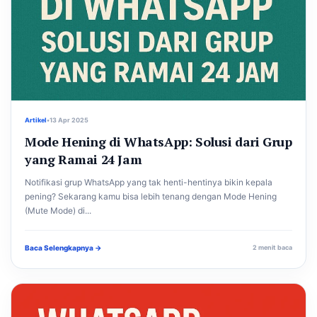
Artikel
•
13 Apr 2025
Mode Hening di WhatsApp: Solusi dari Grup
yang Ramai 24 Jam
Notifikasi grup WhatsApp yang tak henti-hentinya bikin kepala
pening? Sekarang kamu bisa lebih tenang dengan Mode Hening
(Mute Mode) di...
Baca Selengkapnya →
2 menit baca