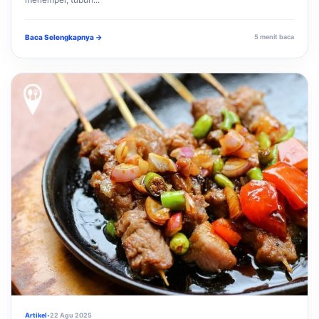
Baca Selengkapnya →
5 menit baca
Artikel
•
22 Agu 2025