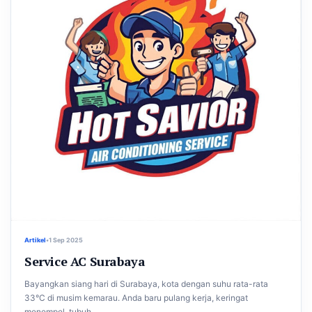
Artikel
•
1 Sep 2025
Service AC Surabaya
Bayangkan siang hari di Surabaya, kota dengan suhu rata-rata
33°C di musim kemarau. Anda baru pulang kerja, keringat
menempel, tubuh...