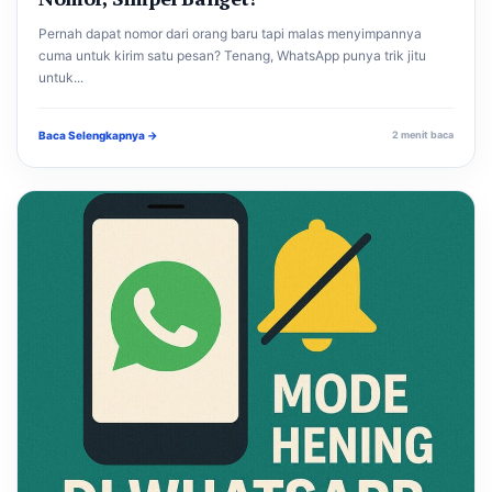
Pernah dapat nomor dari orang baru tapi malas menyimpannya
cuma untuk kirim satu pesan? Tenang, WhatsApp punya trik jitu
untuk...
Baca Selengkapnya →
2 menit baca