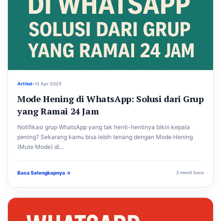
Artikel
•
13 Apr 2025
Mode Hening di WhatsApp: Solusi dari Grup
yang Ramai 24 Jam
Notifikasi grup WhatsApp yang tak henti-hentinya bikin kepala
pening? Sekarang kamu bisa lebih tenang dengan Mode Hening
(Mute Mode) di...
Baca Selengkapnya →
2 menit baca