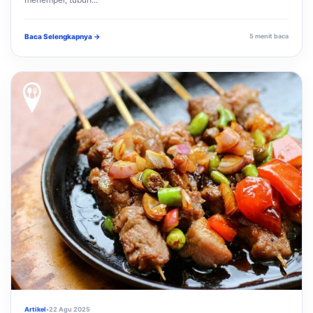
Baca Selengkapnya →
5 menit baca
Artikel
•
22 Agu 2025