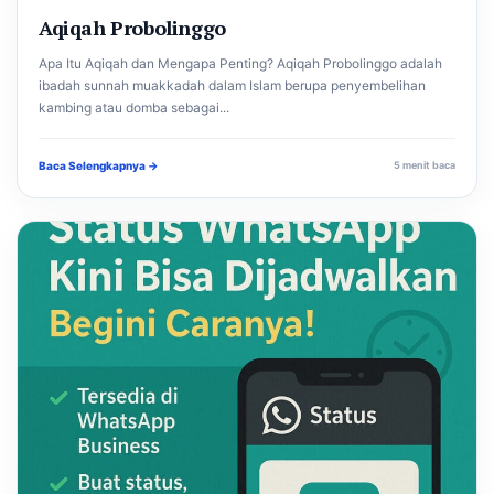
Aqiqah Probolinggo
Apa Itu Aqiqah dan Mengapa Penting? Aqiqah Probolinggo adalah
ibadah sunnah muakkadah dalam Islam berupa penyembelihan
kambing atau domba sebagai...
Baca Selengkapnya →
5 menit baca