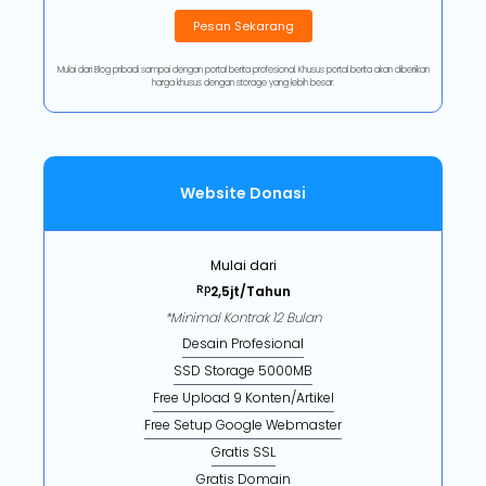
Pesan Sekarang
Mulai dari Blog pribadi sampai dengan portal berita profesional. Khusus portal berita akan diberiikan
harga khusus dengan storage yang lebih besar.
Website Donasi
Mulai dari
Rp
2,5jt/Tahun
*Minimal Kontrak 12 Bulan
Desain Profesional
SSD Storage 5000MB
Free Upload 9 Konten/Artikel
Free Setup Google Webmaster
Gratis SSL
Gratis Domain