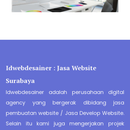
Idwebdesainer : Jasa Website
Surabaya
Idwebdesainer adalah perusahaan digital
agency yang bergerak dibidang jasa
pembuatan website / Jasa Develop Website.
Selain itu kami juga mengerjakan projek