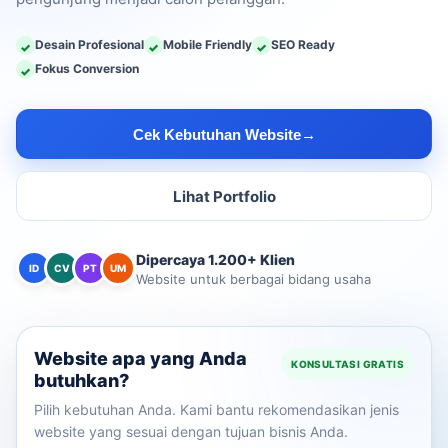
Desain Profesional
Mobile Friendly
SEO Ready
✓
✓
✓
Fokus Conversion
✓
Cek Kebutuhan Website
→
Lihat Portfolio
Dipercaya 1.200+ Klien
ID
CV
PT
UM
Website untuk berbagai bidang usaha
Website apa yang Anda
KONSULTASI GRATIS
butuhkan?
Pilih kebutuhan Anda. Kami bantu rekomendasikan jenis
website yang sesuai dengan tujuan bisnis Anda.