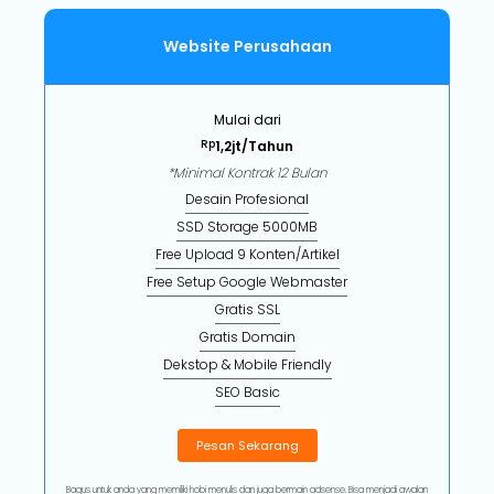
Website Perusahaan
Mulai dari
Rp
1,2jt/Tahun
*Minimal Kontrak 12 Bulan
Desain Profesional
SSD Storage 5000MB
Free Upload 9 Konten/Artikel
Free Setup Google Webmaster
Gratis SSL
Gratis Domain
Dekstop & Mobile Friendly
SEO Basic
Pesan Sekarang
Bagus untuk anda yang memiliki hobi menulis dan juga bermain adsense. Bisa menjadi awalan