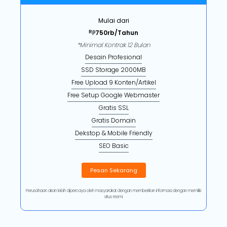
Mulai dari
Rp
750rb/Tahun
*Minimal Kontrak 12 Bulan
Desain Profesional
SSD Storage 2000MB
Free Upload 9 Konten/Artikel
Free Setup Google Webmaster
Gratis SSL
Gratis Domain
Dekstop & Mobile Friendly
SEO Basic
Pesan Sekarang
Perusahaan akan lebih dipercaya oleh masyarakat dengan memberikan informasi dengan memiliki
situs resmi.