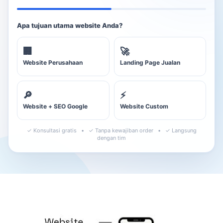
Apa tujuan utama website Anda?
🏢
🚀
Website Perusahaan
Landing Page Jualan
🔎
⚡
Website + SEO Google
Website Custom
✓ Konsultasi gratis • ✓ Tanpa kewajiban order • ✓ Langsung
dengan tim