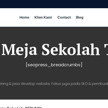
Home
Klien Kami
Contact
Blog
n Meja Sekolah
[seopress_breadcrumbs]
eting & jasa develop website. Fokus juga pada SEO & pembuat