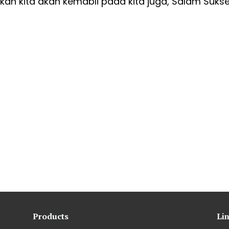
an kita akan kemabli pada kita juga, Salam Suks
Products
Li