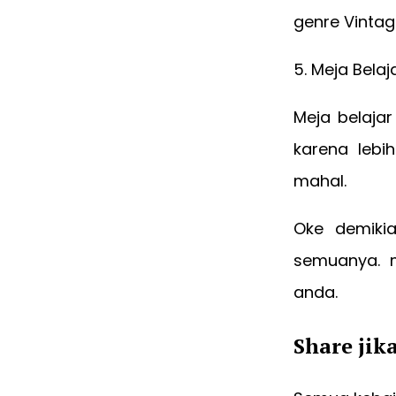
genre Vintag
5. Meja Belaj
Meja belaja
karena lebi
mahal.
Oke demikia
semuanya. 
anda.
Share jik