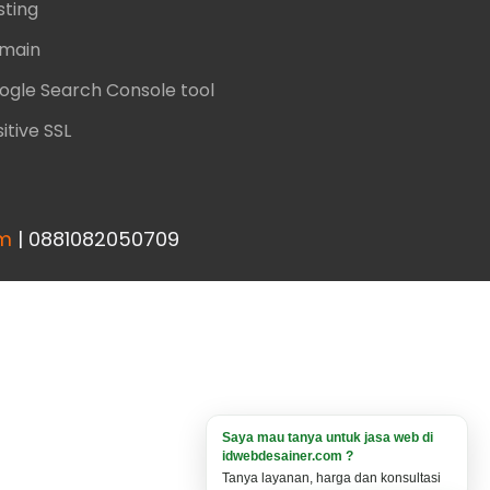
sting
main
ogle Search Console tool
itive SSL
om
| 0881082050709
Saya mau tanya untuk jasa web di
idwebdesainer.com ?
Tanya layanan, harga dan konsultasi