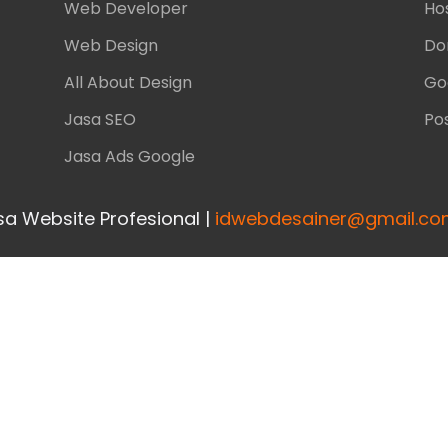
Web Developer
Ho
Web Design
Do
All About Design
Go
Jasa SEO
Pos
Jasa Ads Google
a Website Profesional |
idwebdesainer@gmail.c