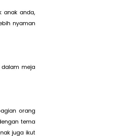
k anak anda,
lebih nyaman
a dalam meja
bagian orang
 dengan tema
nak juga ikut