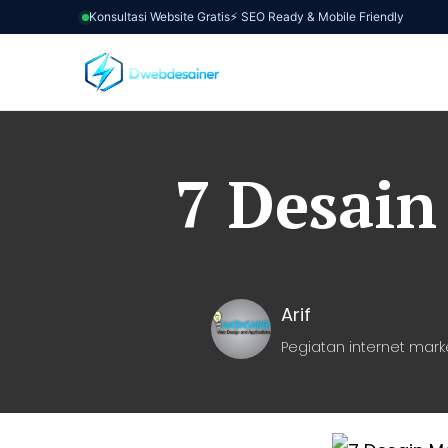
Konsultasi Website Gratis
⚡ SEO Ready & Mobile Friendly
7 Desai
Arif
Pegiatan internet mark