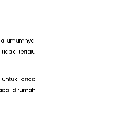
ada umumnya.
idak terlalu
n untuk anda
ada dirumah