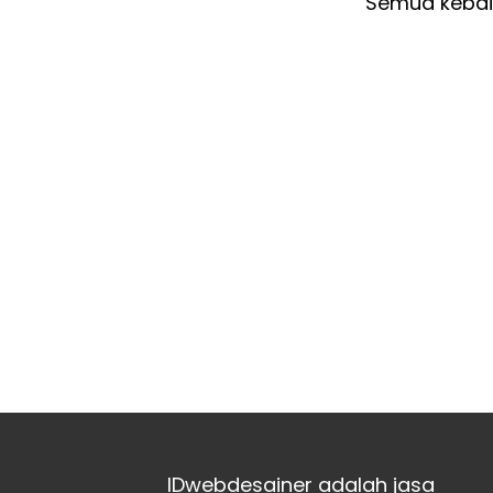
Semua kebaik
IDwebdesainer adalah jasa