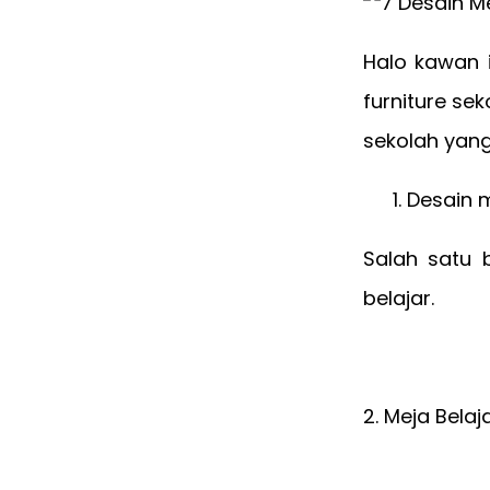
Halo kawan i
furniture se
sekolah yan
Desain m
Salah satu 
belajar.
2. Meja Belaj