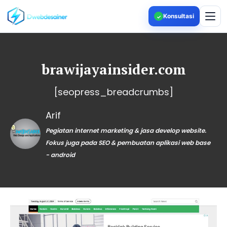
Konsultasi
✓
brawijayainsider.com
[seopress_breadcrumbs]
Arif
Pegiatan internet marketing & jasa develop website.
Fokus juga pada SEO & pembuatan aplikasi web base
- android