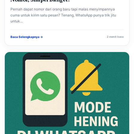
Pernah dapat nomor dari orang baru tapi malas menyimpannya
cuma untuk kirim satu pesan? Tenang, WhatsApp punya trik jitu
untuk...
Baca Selengkapnya →
2 menit baca