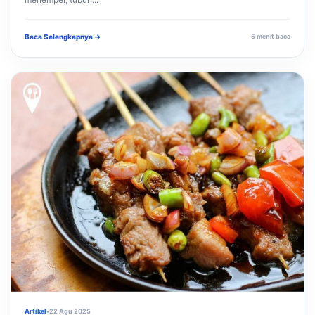
Baca Selengkapnya →
5 menit baca
Artikel
•
22 Agu 2025