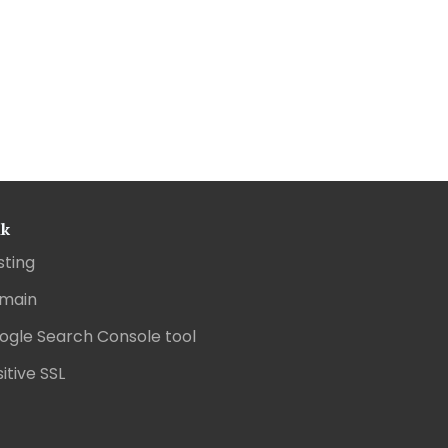
nk
sting
main
ogle Search Console tool
itive SSL