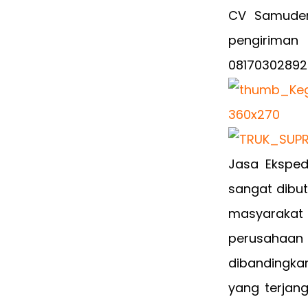
CV Samuder
pengiriman 
08170302892
Jasa Eksped
sangat dibut
masyarakat
perusahaan
dibandingkan
yang terjan