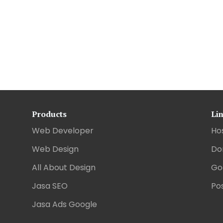
Products
Li
Web Developer
Ho
Web Design
Do
All About Design
Go
Jasa SEO
Pos
Jasa Ads Google