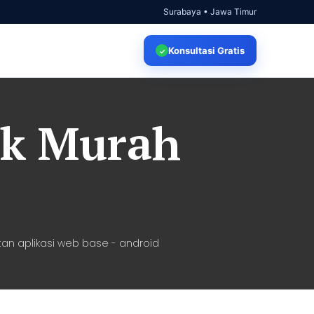
Surabaya • Jawa Timur
Konsultasi
Gratis
✓
ak Murah
an aplikasi web base - android