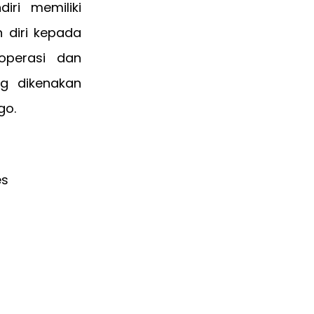
ri memiliki
 diri kepada
operasi dan
ng dikenakan
go.
es