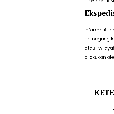
Ekspedi
Informasi a
pemegang ku
atau wilaya
dilakukan o
KETE