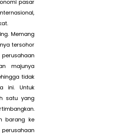
konomi pasar
internasional,
at.
aing. Memang
nya tersohor
i perusahaan
dan majunya
ehingga tidak
 ini. Untuk
h satu yang
ertimbangkan.
n barang ke
s perusahaan