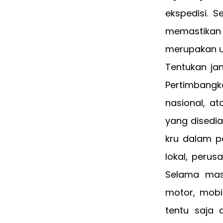
ekspedisi. S
memastika
merupakan u
Tentukan ja
Pertimbangk
nasional, at
yang disedia
kru dalam p
lokal, perus
Selama mas
motor, mobil
tentu saja 