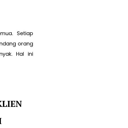
emua. Setiap
andang orang
yak. Hal ini
KLIEN
I