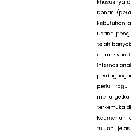
khususnya o
bebas (per
kebutuhan j
Usaha pengi
telah banya
di masyarak
internasio
perdagangan 
perlu ragu
menargetka
terkemuka di
Keamanan d
tujuan jela