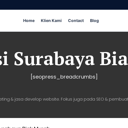
Home
Klien Kami
Contact
Blog
si Surabaya Bi
[seopress_breadcrumbs]
eting & jasa develop website. Fokus juga pada SEO & pembuat