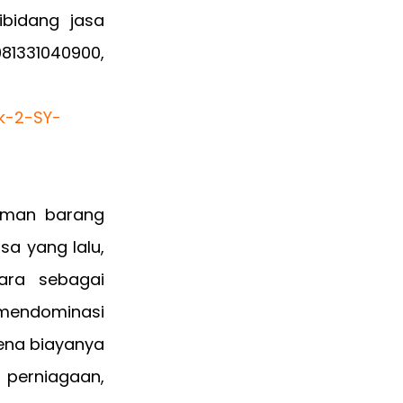
bidang jasa
81331040900,
riman barang
sa yang lalu,
ara sebagai
mendominasi
rena biayanya
 perniagaan,