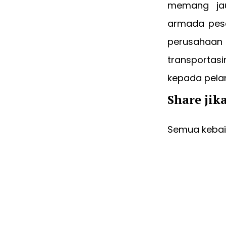
memang jau
armada pesa
perusahaan
transportas
kepada pela
Share jik
Semua kebaik