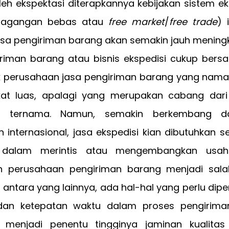
leh ekspektasi diterapkannya kebijakan sistem e
dagangan bebas atau
free market
/
free trade
) 
asa pengiriman barang akan semakin jauh meningk
riman barang atau bisnis ekspedisi cukup bers
k perusahaan jasa pengiriman barang yang nama
at luas, apalagi yang merupakan cabang dar
nal ternama. Namun, semakin berkembang 
internasional, jasa ekspedisi kian dibutuhkan s
 dalam merintis atau mengembangkan usaha
n perusahaan pengiriman barang menjadi sala
 antara yang lainnya, ada hal-hal yang perlu dip
an ketepatan waktu dalam proses pengirima
s menjadi penentu tingginya jaminan kualita