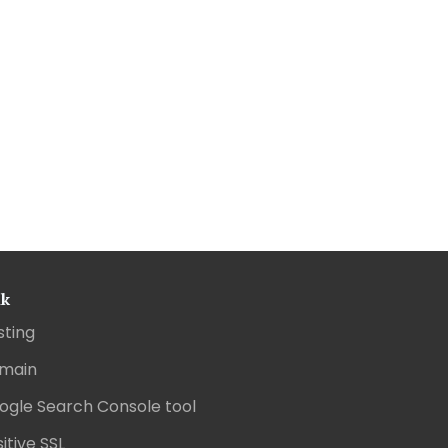
nk
sting
main
ogle Search Console tool
itive SSL