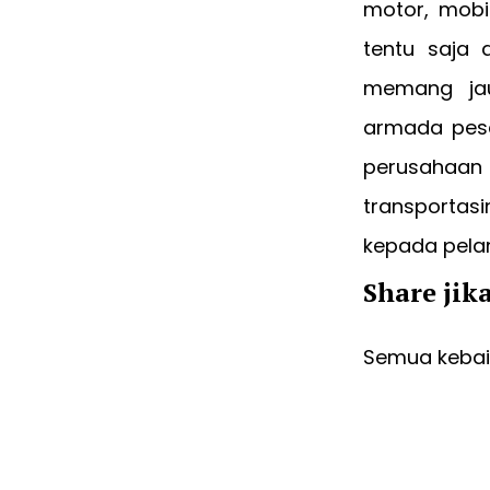
motor, mobil
tentu saja 
memang jau
armada pesa
perusahaan
transportas
kepada pela
Share jik
Semua kebaik