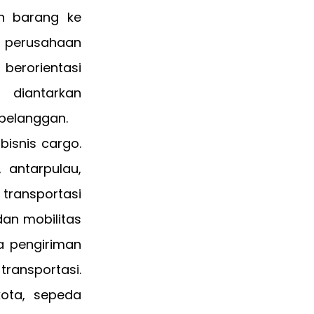
n barang ke
s perusahaan
 berorientasi
diantarkan
pelanggan.
isnis cargo.
 antarpulau,
 transportasi
dan mobilitas
a pengiriman
transportasi.
ota, sepeda