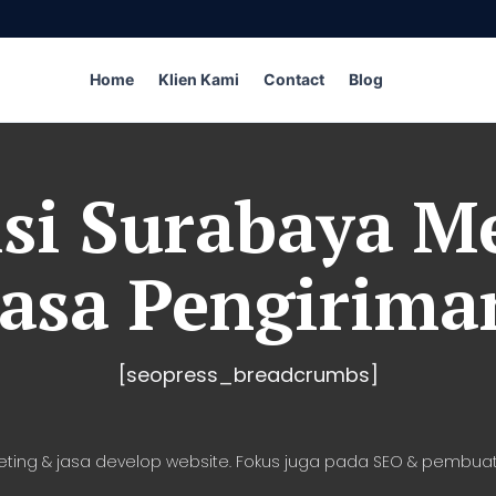
Home
Klien Kami
Contact
Blog
si Surabaya M
Jasa Pengirima
[seopress_breadcrumbs]
eting & jasa develop website. Fokus juga pada SEO & pembuat