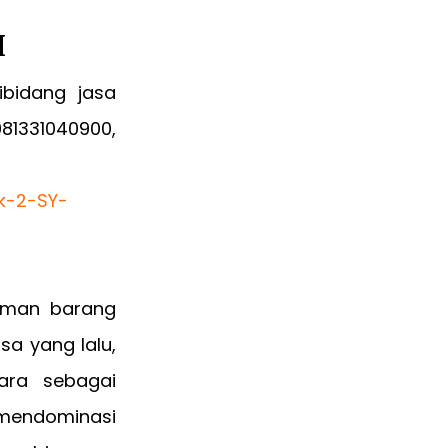
I
bidang jasa
81331040900,
riman barang
sa yang lalu,
ara sebagai
mendominasi