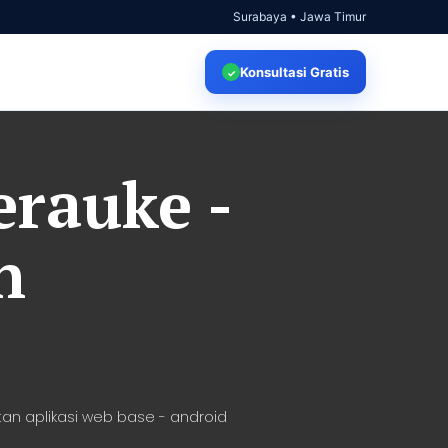
Surabaya • Jawa Timur
Konsultasi
Gratis
✓
erauke -
n
an aplikasi web base - android