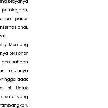
rena biayanya
 perniagaan,
konomi pasar
internasional,
at.
aing. Memang
nya tersohor
i perusahaan
dan majunya
ehingga tidak
 ini. Untuk
h satu yang
ertimbangkan.