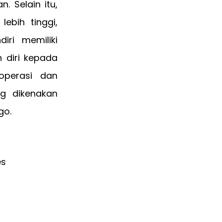
. Selain itu,
ebih tinggi,
ri memiliki
 diri kepada
operasi dan
ng dikenakan
go.
es