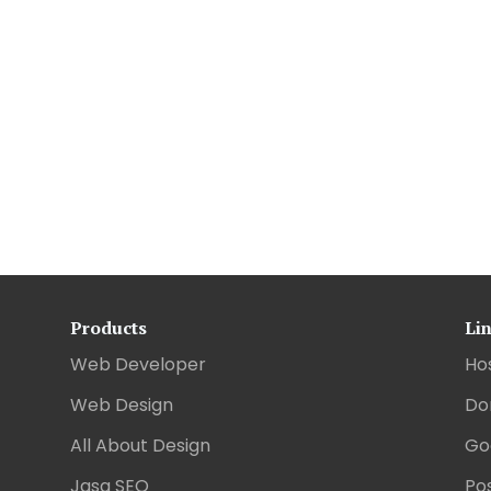
Products
Li
Web Developer
Ho
Web Design
Do
All About Design
Go
Jasa SEO
Pos