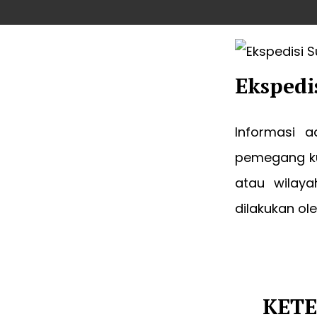
Ekspedi
Informasi a
pemegang ku
atau wilaya
dilakukan o
KETE