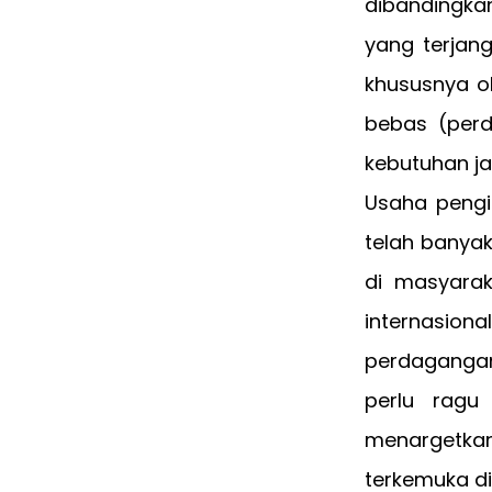
dibandingkan
yang terjan
khususnya o
bebas (per
kebutuhan j
Usaha pengi
telah banya
di masyarak
internasio
perdagangan 
perlu ragu
menargetka
terkemuka di