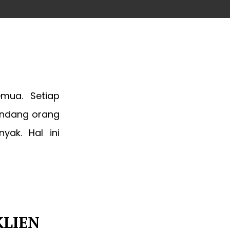
emua. Setiap
andang orang
yak. Hal ini
KLIEN