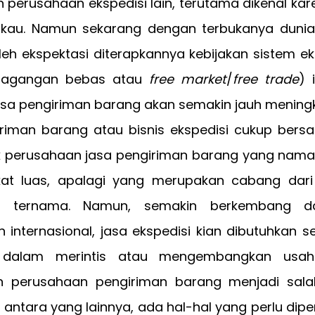
 perusahaan ekspedisi lain, terutama dikenal ka
gkau. Namun sekarang dengan terbukanya dunia
leh ekspektasi diterapkannya kebijakan sistem e
dagangan bebas atau
free market
/
free trade
) 
asa pengiriman barang akan semakin jauh meningk
riman barang atau bisnis ekspedisi cukup bers
k perusahaan jasa pengiriman barang yang nama
at luas, apalagi yang merupakan cabang dar
nal ternama. Namun, semakin berkembang 
internasional, jasa ekspedisi kian dibutuhkan s
 dalam merintis atau mengembangkan usaha
n perusahaan pengiriman barang menjadi sala
 antara yang lainnya, ada hal-hal yang perlu dip