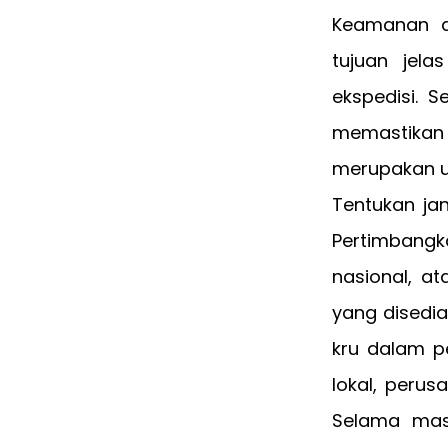
Keamanan d
tujuan jela
ekspedisi. S
memastika
merupakan u
Tentukan ja
Pertimbangk
nasional, at
yang disedia
kru dalam p
lokal, perus
Selama mas