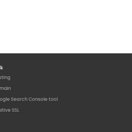
nk
sting
main
ogle Search Console tool
itive SSL