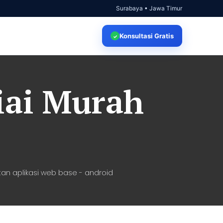
Surabaya • Jawa Timur
Konsultasi
Gratis
✓
iai Murah
an aplikasi web base - android