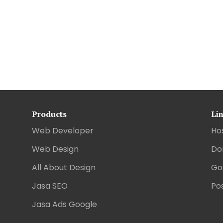
Products
Li
Web Developer
Ho
Web Design
Do
All About Design
Go
Jasa SEO
Pos
Jasa Ads Google