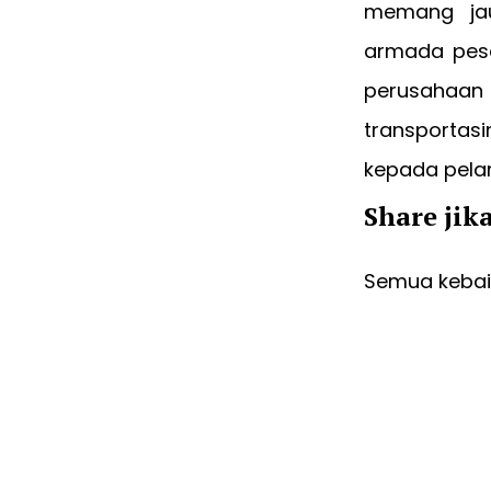
memang jau
armada pesa
perusahaan
transportas
kepada pela
Share jik
Semua kebaik