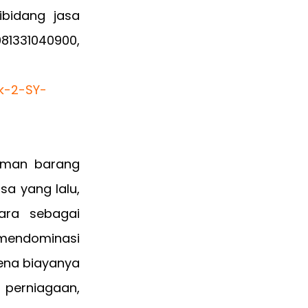
bidang jasa
81331040900,
riman barang
sa yang lalu,
ara sebagai
mendominasi
rena biayanya
 perniagaan,