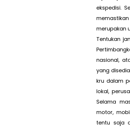
ekspedisi. S
memastika
merupakan u
Tentukan ja
Pertimbangk
nasional, at
yang disedia
kru dalam p
lokal, perus
Selama mas
motor, mobil
tentu saja 