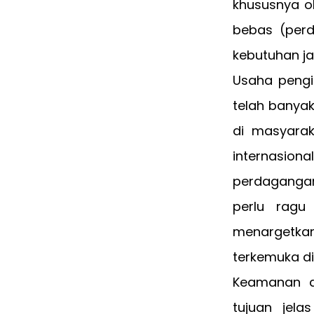
khususnya o
bebas (per
kebutuhan j
Usaha pengi
telah banya
di masyarak
internasio
perdagangan 
perlu ragu
menargetka
terkemuka di
Keamanan d
tujuan jela