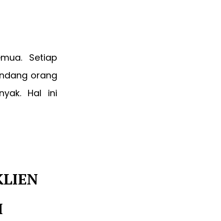
emua. Setiap
andang orang
yak. Hal ini
KLIEN
I