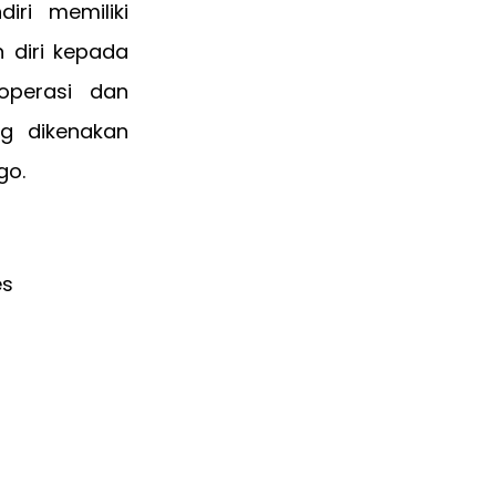
ri memiliki
 diri kepada
operasi dan
ng dikenakan
go.
es