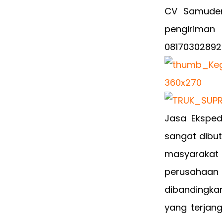
CV Samuder
pengiriman 
08170302892
Jasa Eksped
sangat dibut
masyarakat
perusahaan
dibandingkan
yang terjan