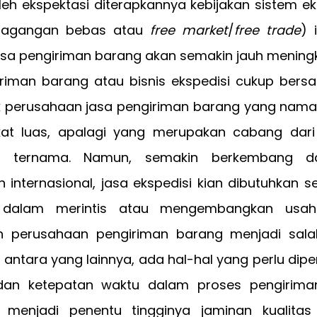
leh ekspektasi diterapkannya kebijakan sistem e
dagangan bebas atau
free market
/
free trade
) 
asa pengiriman barang akan semakin jauh meningk
riman barang atau bisnis ekspedisi cukup bers
k perusahaan jasa pengiriman barang yang nama
at luas, apalagi yang merupakan cabang dar
nal ternama. Namun, semakin berkembang 
internasional, jasa ekspedisi kian dibutuhkan s
 dalam merintis atau mengembangkan usaha
n perusahaan pengiriman barang menjadi sala
 antara yang lainnya, ada hal-hal yang perlu dip
an ketepatan waktu dalam proses pengirima
s menjadi penentu tingginya jaminan kualita