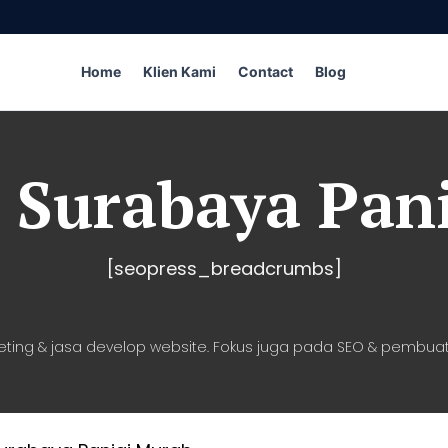
Home
Klien Kami
Contact
Blog
i Surabaya Pan
[seopress_breadcrumbs]
eting & jasa develop website. Fokus juga pada SEO & pembuat