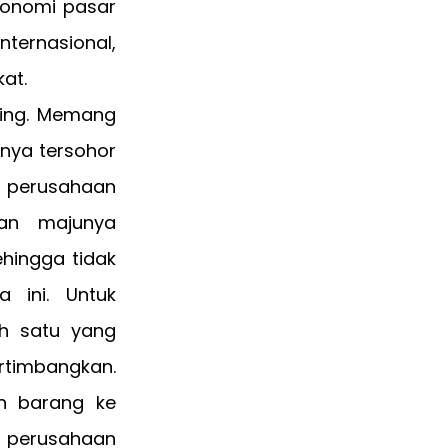
konomi pasar
internasional,
at.
aing. Memang
nya tersohor
i perusahaan
dan majunya
ehingga tidak
 ini. Untuk
h satu yang
ertimbangkan.
n barang ke
s perusahaan