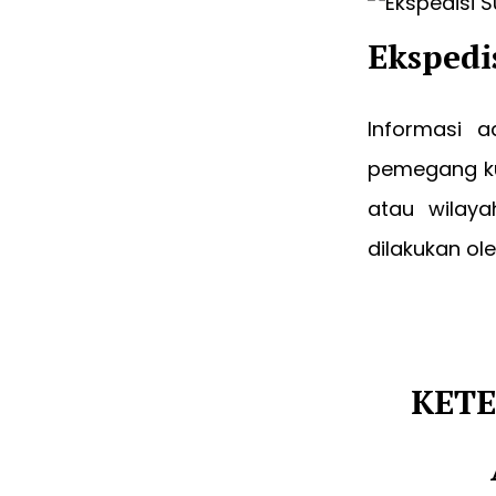
Ekspedi
Informasi a
pemegang ku
atau wilaya
dilakukan o
KETE