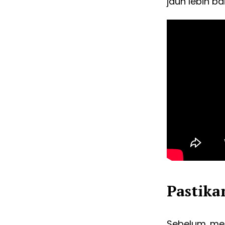
jauh lebih bai
Pastika
Sebelum mem