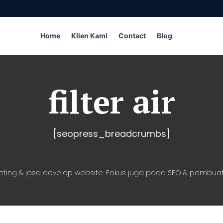
Home
Klien Kami
Contact
Blog
filter air
[seopress_breadcrumbs]
eting & jasa develop website. Fokus juga pada SEO & pembuat