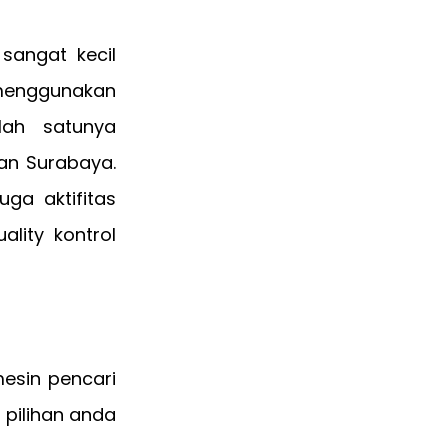
sangat kecil
 menggunakan
lah satunya
dan Surabaya.
ga aktifitas
lity kontrol
esin pencari
pilihan anda