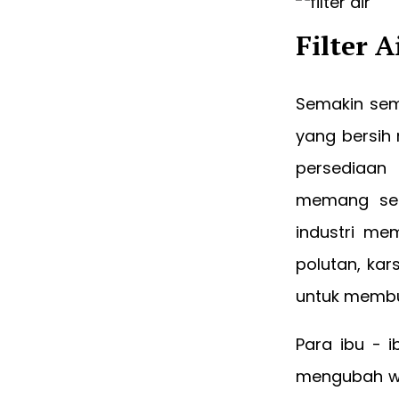
Filter 
Semakin sem
yang bersi
persediaan
memang seb
industri me
polutan, kar
untuk membua
Para ibu - i
mengubah war