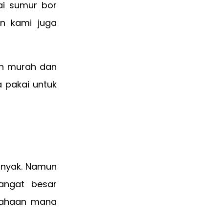
ai sumur bor
n kami juga
an murah dan
a pakai untuk
banyak. Namun
angat besar
usahaan mana