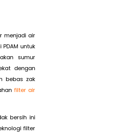
 menjadi air
 PDAM untuk
nakan sumur
ekat dengan
an bebas zak
bahan
filter air
ak bersih ini
nologi filter