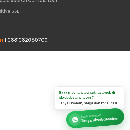
ogle Search Console tool
itive SSL
om
| 0881082050709
Saya mau tanya untuk jasa web di
idwebdesainer.com ?
Tanya layanan, harga dan konsultasi
Butuh informasi?
Tanya Idwebdesainer