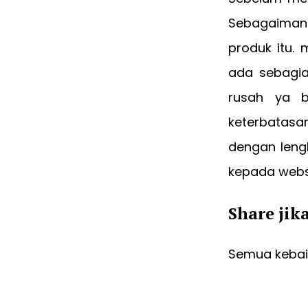
Sebagaiman
produk itu.
ada sebagia
rusah ya b
keterbatas
dengan leng
kepada webs
Share jik
Semua kebaik