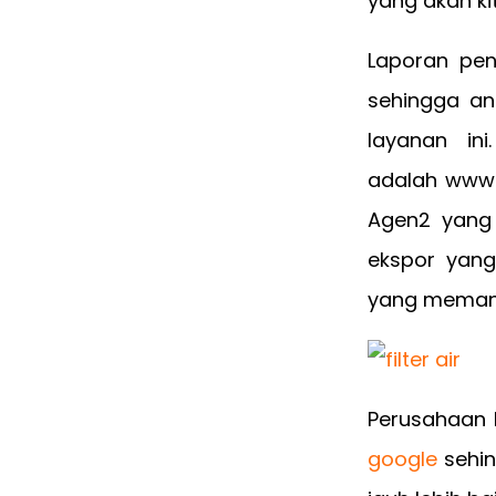
yang akan ki
Laporan pen
sehingga an
layanan in
adalah www.n
Agen2 yang 
ekspor yang
yang memang
Perusahaan 
google
sehin