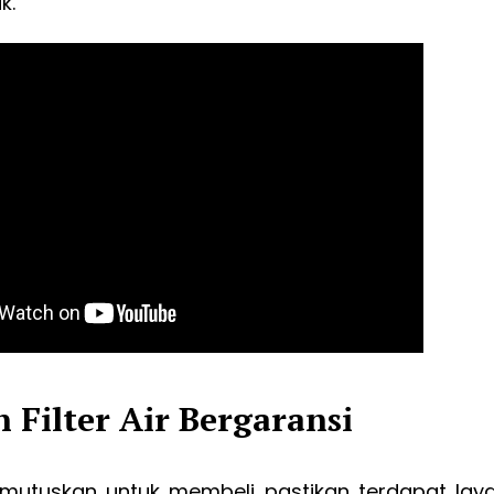
k.
n Filter Air Bergaransi
utuskan untuk membeli pastikan terdapat laya