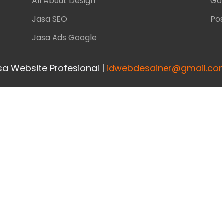
All About Design
Go
Jasa SEO
Pos
Jasa Ads Google
a Website Profesional |
idwebdesainer@gmail.c