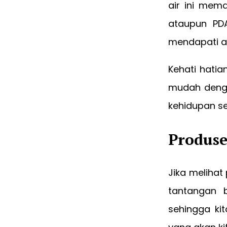
air ini mem
ataupun PD
mendapati ai
Kehati hati
mudah dengan
kehidupan se
Produse
Jika melihat
tantangan 
sehingga ki