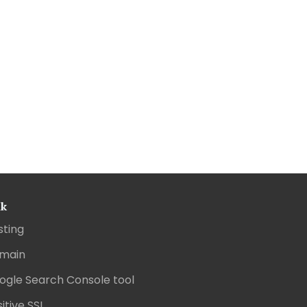
nk
sting
main
ogle Search Console tool
itive SSL