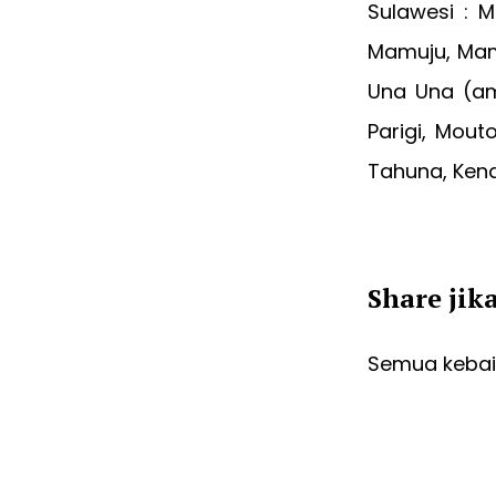
Sulawesi : M
Mamuju, Mama
Una Una (am
Parigi, Mout
Tahuna, Kenda
Share jik
Semua kebaik