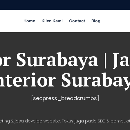
Home
Klien Kami
Contact
Blog
or Surabaya | J
nterior Suraba
[seopress_breadcrumbs]
eting & jasa develop website. Fokus juga pada SEO & pembuat