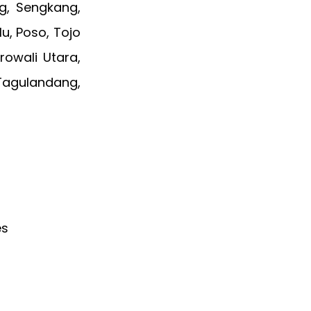
ng, Sengkang,
u, Poso, Tojo
owali Utara,
 Tagulandang,
es