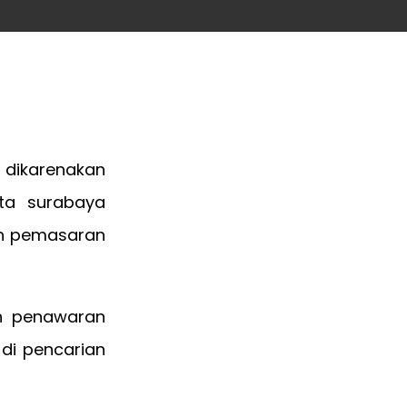
i dikarenakan
ta surabaya
an pemasaran
an penawaran
di pencarian