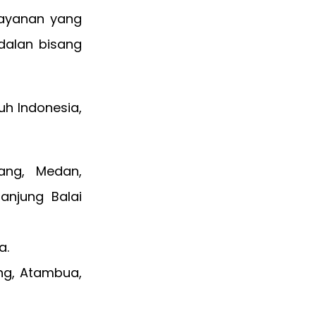
layanan yang
dalan bisang
uh Indonesia,
ang, Medan,
anjung Balai
a.
ng, Atambua,