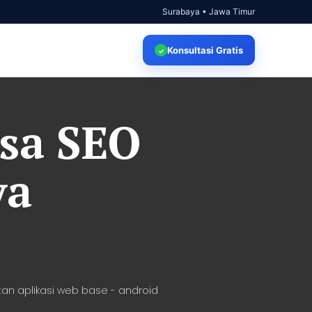
Surabaya • Jawa Timur
Konsultasi
Gratis
✓
asa SEO
ya
an aplikasi web base - android