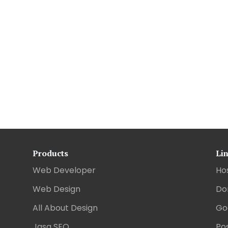
Products
Li
Web Developer
Ho
Web Design
Do
All About Design
Go
Jasa SEO
Pos