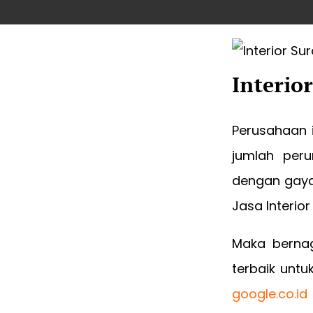
Interio
Perusahaan i
jumlah per
dengan gaya
Jasa Interior
Maka bernag
terbaik unt
google.co.id