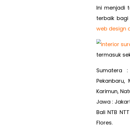
Ini menjadi
terbaik bag
web design d
termasuk sek
Sumatera :
Pekanbaru, 
Karimun, Nat
Jawa : Jakar
Bali NTB NT
Flores.