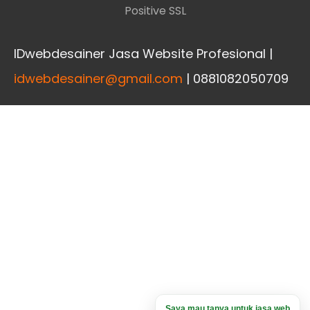
Positive SSL
IDwebdesainer Jasa Website Profesional |
idwebdesainer@gmail.com
| 0881082050709
Saya mau tanya untuk jasa web