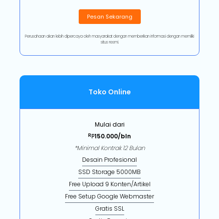
Pesan Sekarang
Perusahaan akan lebih dipercaya oleh masyarakat dengan memberikan informasi dengan memiliki
situs resmi.
Toko Online
Mulai dari
Rp
150.000/bln
*Minimal Kontrak 12 Bulan
Desain Profesional
SSD Storage 5000MB
Free Upload 9 Konten/Artikel
Free Setup Google Webmaster
Gratis SSL