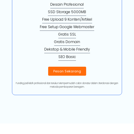
Desain Profesional
SSD Storage 5000MB
Free Upload 9 Konten/Artikel
Free Setup Google Webmaster
Gratis SSL
Gratis Domain
Dekstop & Mobile Friendly
SEO Basic
Pesan Sekarang
Funding jadi lebih profesional dan terukur. Mempermudah calon donatur dalam. Berdonasi dengan
metoda pembayaran beragam.