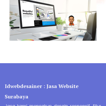
Idwebdesainer : Jasa Website
Surabaya
Jasa kami mencakup desain responsif, fitur