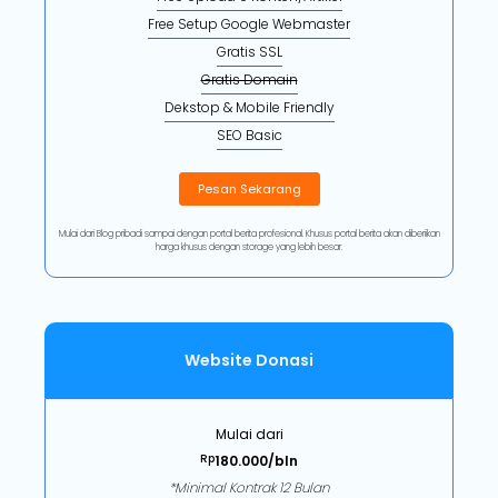
Free Setup Google Webmaster
Gratis SSL
Gratis Domain
Dekstop & Mobile Friendly
SEO Basic
Pesan Sekarang
Mulai dari Blog pribadi sampai dengan portal berita profesional. Khusus portal berita akan diberiikan
harga khusus dengan storage yang lebih besar.
Website Donasi
Mulai dari
Rp
180.000/bln
*Minimal Kontrak 12 Bulan