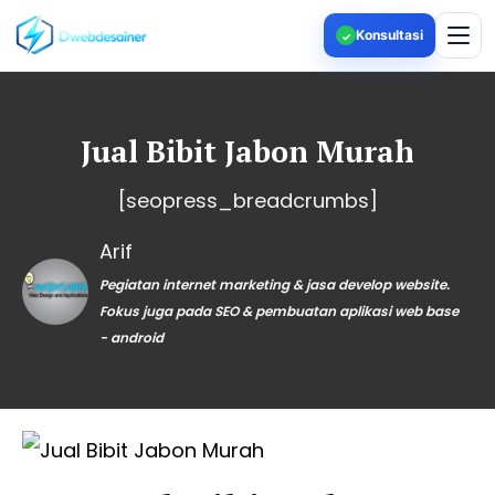
Konsultasi
✓
Jual Bibit Jabon Murah
[seopress_breadcrumbs]
Arif
Pegiatan internet marketing & jasa develop website.
Fokus juga pada SEO & pembuatan aplikasi web base
- android