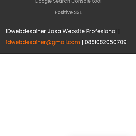
Google Search Console tool
Positive SSL
IDwebdesainer Jasa Website Profesional |
idwebdesainer@gmail.com
| 0881082050709