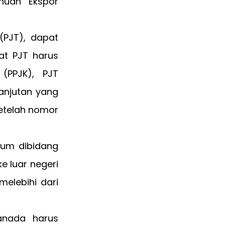
huan Ekspor
(PJT), dapat
at PJT harus
(PPJK), PJT
anjutan yang
setelah nomor
umum dibidang
e luar negeri
elebihi dari
Kanada harus