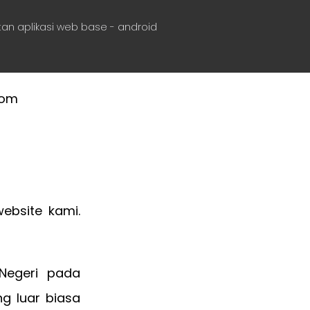
an aplikasi web base - android
ebsite kami.
 Negeri pada
g luar biasa