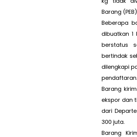
kg tidak d
Barang (PEB)
Beberapa ba
dibuatkan 1
berstatus 
bertindak s
dilengkapi p
pendaftaran
Barang kirim
ekspor dan t
dari Depart
300 juta.
Barang Kiri