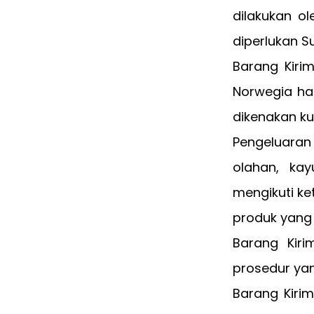
dilakukan ol
diperlukan S
Barang Kiri
Norwegia ha
dikenakan ku
Pengeluaran 
olahan, kay
mengikuti ke
produk yang
Barang Kiri
prosedur yan
Barang Kirim