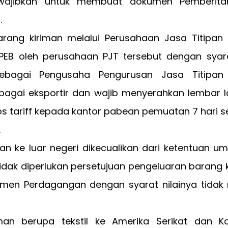
iwajibkan untuk membuat dokumen Pemberita
.
rang kiriman melalui Perusahaan Jasa Titipan 
 PEB oleh perusahaan PJT tersebut dengan syar
sebagai Pengusaha Pengurusan Jasa Titipan 
ebagai eksportir dan wajib menyerahkan lembar l
os tariff kepada kantor pabean pemuatan 7 hari 
.
an ke luar negeri dikecualikan dari ketentuan 
idak diperlukan persetujuan pengeluaran barang k
emen Perdagangan dengan syarat nilainya tidak m
man berupa tekstil ke Amerika Serikat dan 