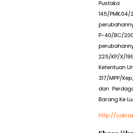
Pustaka
145/PMK.04/
perubahanny
P-40/BC/200
perubahanny
225/KP/X/19
Ketentuan U
317/MPP/Kep
dan Perdag
Barang Ke Lu
http://cakr