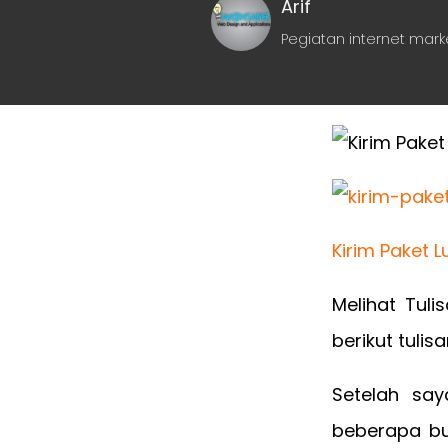
Arif
Pegiatan internet mark
Kirim Paket 
Melihat Tul
berikut tuli
Setelah say
beberapa bu