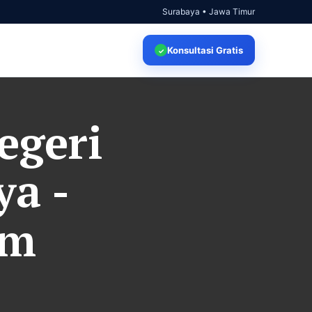
Surabaya • Jawa Timur
Konsultasi
Gratis
✓
egeri
a -
om