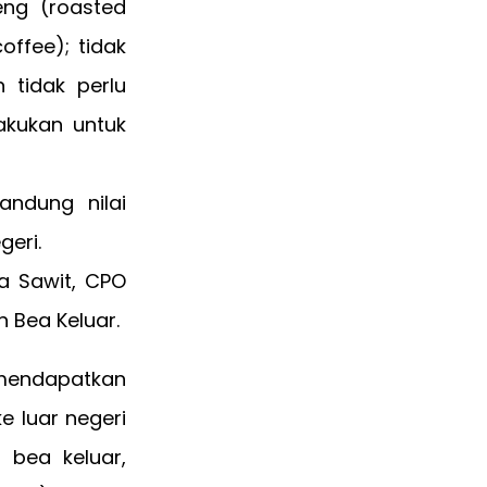
eng (roasted
offee); tidak
 tidak perlu
akukan untuk
ndung nilai
geri.
pa Sawit, CPO
n Bea Keluar.
mendapatkan
 luar negeri
bea keluar,