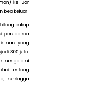
man) ke luar
n bea keluar.
rbilang cukup
i perubahan
kiriman yang
adi 300 juta.
lah mengalami
ahui tentang
ga, sehingga