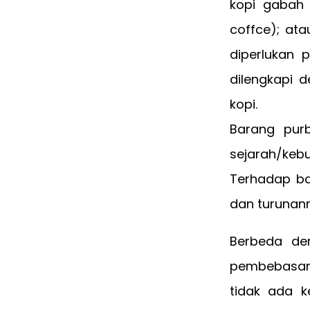
kopi gabah 
coffce); ata
diperlukan 
dilengkapi 
kopi.
Barang pur
sejarah/kebu
Terhadap bar
dan turunann
Berbeda de
pembebasan 
tidak ada 