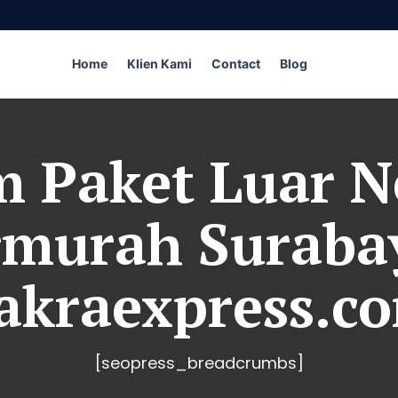
Home
Klien Kami
Contact
Blog
m Paket Luar N
rmurah Surabay
akraexpress.c
[seopress_breadcrumbs]