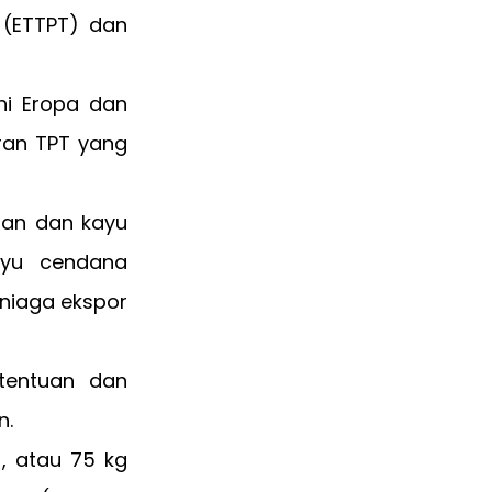
l (ETTPT) dan
ni Eropa dan
ran TPT yang
jian dan kayu
kayu cendana
 niaga ekspor
etentuan dan
n.
), atau 75 kg