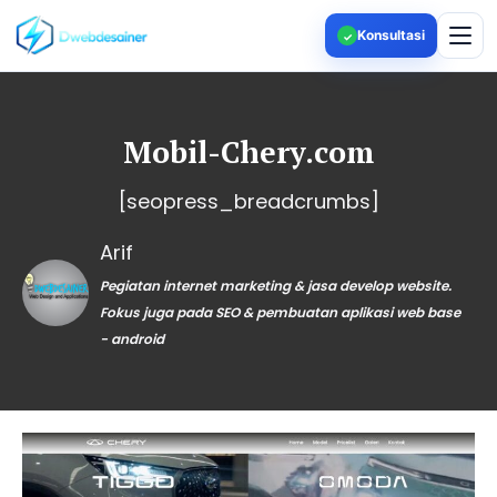
Konsultasi
✓
Mobil-Chery.com
[seopress_breadcrumbs]
Arif
Pegiatan internet marketing & jasa develop website.
Fokus juga pada SEO & pembuatan aplikasi web base
- android