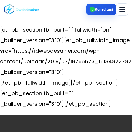
Konsultasi
✓
[et_pb_section fb_built="1" fullwidth="on"
_builder_version="3.10"][et_pb_fullwidth_image
src="https://idwebdesainer.com/wp-
content/uploads/2018/07/18766673_15134872787
_builder_version="3.10"]
[/et_pb_fullwidth_image][/et_pb_section]
[et_pb_section fb_built="1"
_builder_version="3.10"][/et_pb_section]