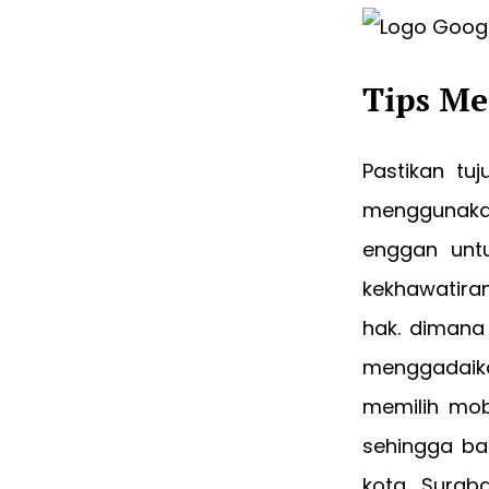
Tips Me
Pastikan t
menggunakan
enggan untu
kekhawatira
hak. dimana
menggadaika
memilih mobi
sehingga ba
kota Surab