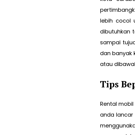
pertimbangk
lebih cocol
dibutuhkan 
sampai tujua
dan banyak 
atau dibawah
Tips Be
Rental mobi
anda lancar 
menggunakan