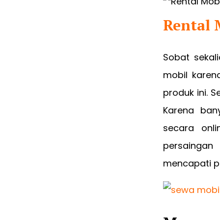
Rental 
Sobat sekal
mobil karen
produk ini. 
Karena ban
secara onl
persaingan 
mencapati pe