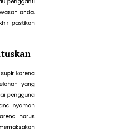
au pengganti
awasan anda.
khir pastikan
utuskan
supir karena
lelahan yang
agai pengguna
sana nyaman
arena harus
n memaksakan