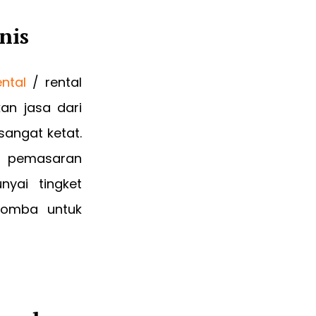
nis
ental
/ rental
an jasa dari
sangat ketat.
n pemasaran
yai tingket
rlomba untuk