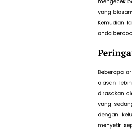
mengecek ba
yang biasan
Kemudian l
anda berdoa 
Pering
Beberapa or
alasan lebi
dirasakan ol
yang sedan
dengan kel
menyetir se