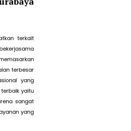
urabaya
tkan terkait
bekerjasama
 memasarkan
aian terbesar
sional yang
terbaik yaitu
arena sangat
 layanan yang