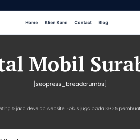
Home
Klien Kami
Contact
Blog
tal Mobil Sura
[seopress_breadcrumbs]
eting & jasa develop website. Fokus juga pada SEO & pembuat