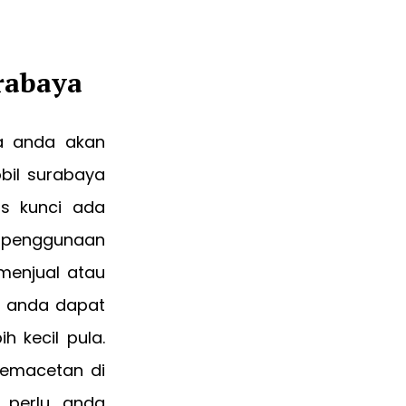
rabaya
a anda akan
bil surabaya
as kunci ada
n penggunaan
menjual atau
a anda dapat
h kecil pula.
kemacetan di
 perlu anda