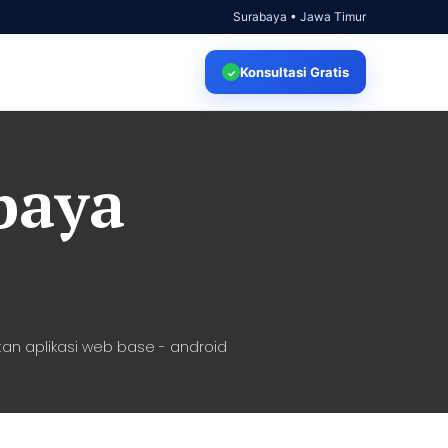
Surabaya • Jawa Timur
Konsultasi
Gratis
✓
baya
an aplikasi web base - android