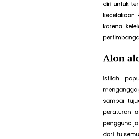
diri untuk t
kecelakaan 
karena kele
pertimbanga
Alon al
istilah po
menganggap
sampai tuju
peraturan la
pengguna ja
dari itu semu