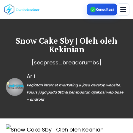
Konsultasi
✓
Snow Cake Sby | Oleh oleh
Kekinian
[seopress_breadcrumbs]
Arif
Pegiatan internet marketing & jasa develop website.
Fokus juga pada SEO & pembuatan aplikasi web base
- android