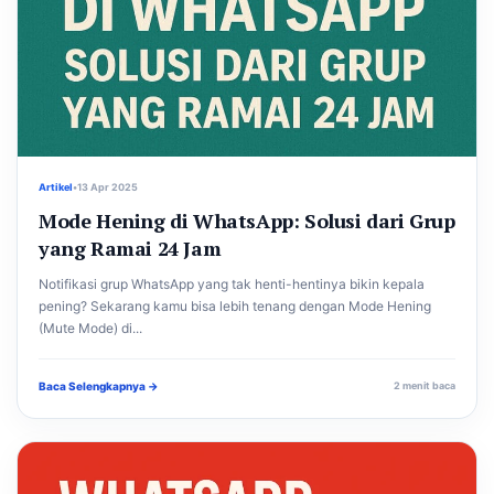
Artikel
•
13 Apr 2025
Mode Hening di WhatsApp: Solusi dari Grup
yang Ramai 24 Jam
Notifikasi grup WhatsApp yang tak henti-hentinya bikin kepala
pening? Sekarang kamu bisa lebih tenang dengan Mode Hening
(Mute Mode) di...
Baca Selengkapnya →
2 menit baca