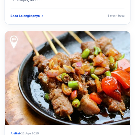
Baca Selengkapnya →
5 menit baca
Artikel
•
22 Agu 2025