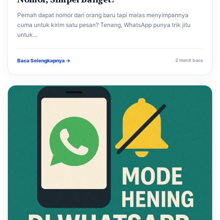
Pernah dapat nomor dari orang baru tapi malas menyimpannya
cuma untuk kirim satu pesan? Tenang, WhatsApp punya trik jitu
untuk...
Baca Selengkapnya →
2 menit baca