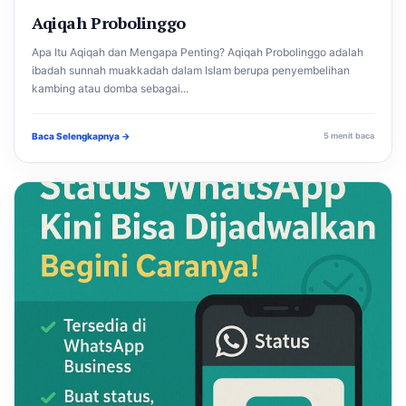
Aqiqah Probolinggo
Apa Itu Aqiqah dan Mengapa Penting? Aqiqah Probolinggo adalah
ibadah sunnah muakkadah dalam Islam berupa penyembelihan
kambing atau domba sebagai...
Baca Selengkapnya →
5 menit baca