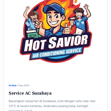
Artikel
•
1 Sep 2025
Service AC Surabaya
Bayangkan siang hari di Surabaya, kota dengan suhu rata-rata
33°C di musim kemarau. Anda baru pulang kerja, keringat
menempel, tubuh...