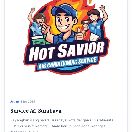
Artikel
•
1 Sep 2025
Service AC Surabaya
Bayangkan siang hari di Surabaya, kota dengan suhu rata-rata
33°C di musim kemarau. Anda baru pulang kerja, keringat
menempel, tubuh...