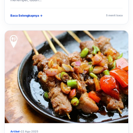
Baca Selengkapnya →
5 menit baca
Artikel
•
22 Agu 2025