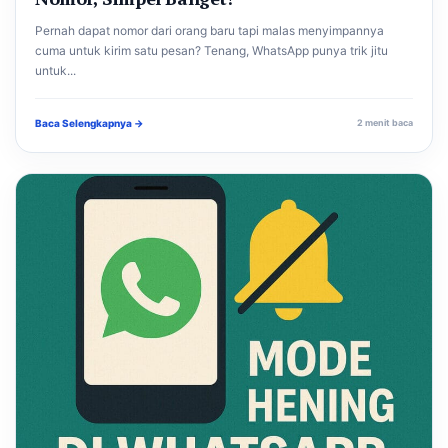
Pernah dapat nomor dari orang baru tapi malas menyimpannya
cuma untuk kirim satu pesan? Tenang, WhatsApp punya trik jitu
untuk...
Baca Selengkapnya →
2 menit baca