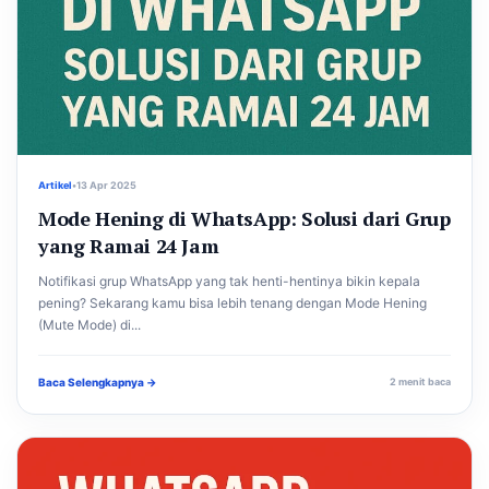
Artikel
•
13 Apr 2025
Mode Hening di WhatsApp: Solusi dari Grup
yang Ramai 24 Jam
Notifikasi grup WhatsApp yang tak henti-hentinya bikin kepala
pening? Sekarang kamu bisa lebih tenang dengan Mode Hening
(Mute Mode) di...
Baca Selengkapnya →
2 menit baca