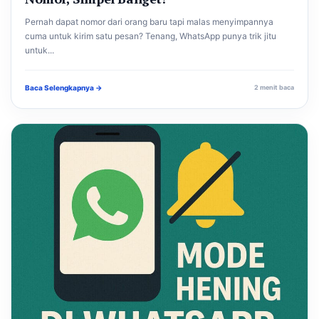
Pernah dapat nomor dari orang baru tapi malas menyimpannya
cuma untuk kirim satu pesan? Tenang, WhatsApp punya trik jitu
untuk...
Baca Selengkapnya →
2 menit baca