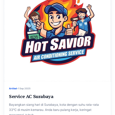
Artikel
•
1 Sep 2025
Service AC Surabaya
Bayangkan siang hari di Surabaya, kota dengan suhu rata-rata
33°C di musim kemarau. Anda baru pulang kerja, keringat
menempel, tubuh...