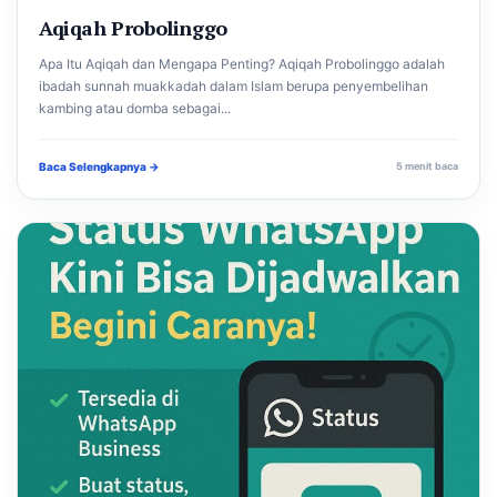
Aqiqah Probolinggo
Apa Itu Aqiqah dan Mengapa Penting? Aqiqah Probolinggo adalah
ibadah sunnah muakkadah dalam Islam berupa penyembelihan
kambing atau domba sebagai...
Baca Selengkapnya →
5 menit baca