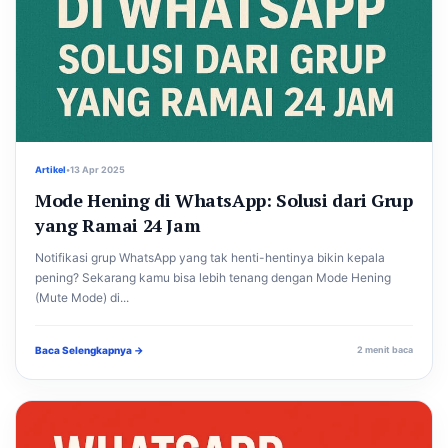
Artikel
•
13 Apr 2025
Mode Hening di WhatsApp: Solusi dari Grup
yang Ramai 24 Jam
Notifikasi grup WhatsApp yang tak henti-hentinya bikin kepala
pening? Sekarang kamu bisa lebih tenang dengan Mode Hening
(Mute Mode) di...
Baca Selengkapnya →
2 menit baca