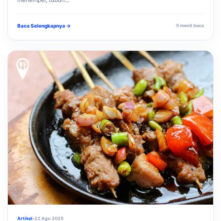
Baca Selengkapnya →
5 menit baca
Artikel
•
22 Agu 2025