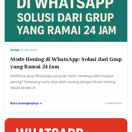
Artikel
•
13 Apr 2025
Mode Hening di WhatsApp: Solusi dari Grup
yang Ramai 24 Jam
Notifikasi grup WhatsApp yang tak henti-hentinya bikin kepala
pening? Sekarang kamu bisa lebih tenang dengan Mode Hening
(Mute Mode) di...
Baca Selengkapnya →
2 menit baca