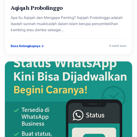
Aqiqah Probolinggo
Apa Itu Aqiqah dan Mengapa Penting? Aqiqah Probolinggo adalah
ibadah sunnah muakkadah dalam Islam berupa penyembelihan
kambing atau domba sebagai...
Baca Selengkapnya →
5 menit baca