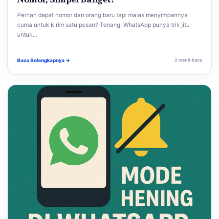
Pernah dapat nomor dari orang baru tapi malas menyimpannya
cuma untuk kirim satu pesan? Tenang, WhatsApp punya trik jitu
untuk...
Baca Selengkapnya →
2 menit baca