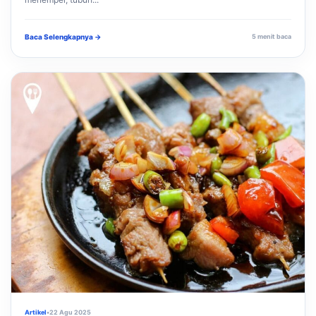
Baca Selengkapnya →
5 menit baca
Artikel
•
22 Agu 2025