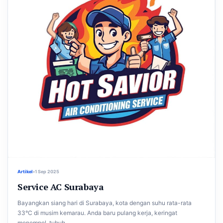
Artikel
•
1 Sep 2025
Service AC Surabaya
Bayangkan siang hari di Surabaya, kota dengan suhu rata-rata
33°C di musim kemarau. Anda baru pulang kerja, keringat
menempel, tubuh...