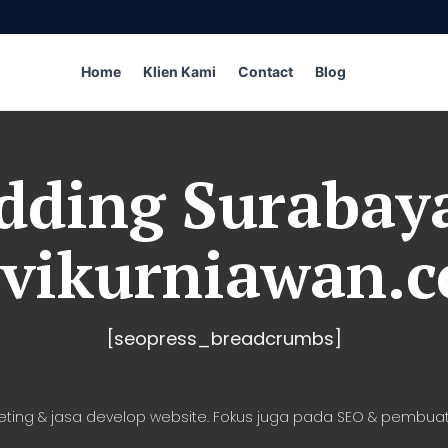
Home
Klien Kami
Contact
Blog
ding Surabay
vikurniawan.
[seopress_breadcrumbs]
eting & jasa develop website. Fokus juga pada SEO & pembuat