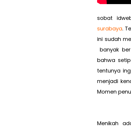
sobat idwe
surabaya
. T
ini sudah me
banyak berd
bahwa setip
tentunya ing
menjadi ken
Momen penuh 
Menikah ad