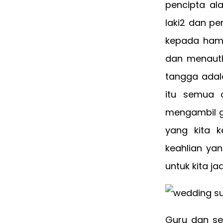
pencipta al
laki2 dan pe
kepada ham
dan menautk
tangga adal
itu semua 
mengambil g
yang kita 
keahlian ya
untuk kita j
Guru dan se