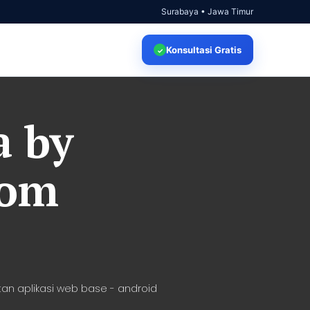
Surabaya • Jawa Timur
Konsultasi
Gratis
✓
a by
com
an aplikasi web base - android