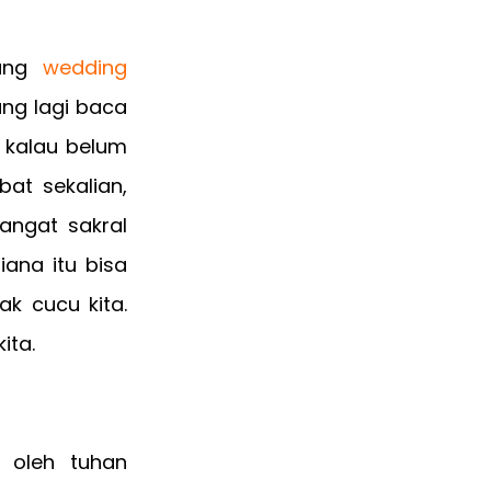
tang
wedding
ang lagi baca
n kalau belum
at sekalian,
angat sakral
iana itu bisa
k cucu kita.
ita.
 oleh tuhan