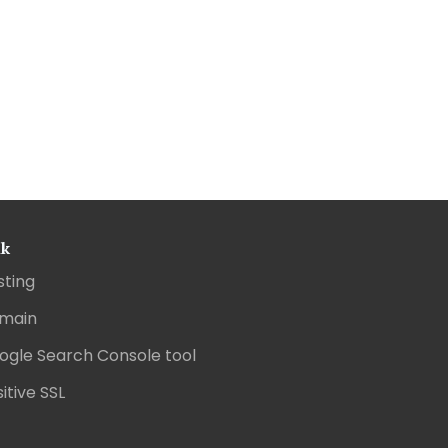
nk
sting
main
ogle Search Console tool
itive SSL