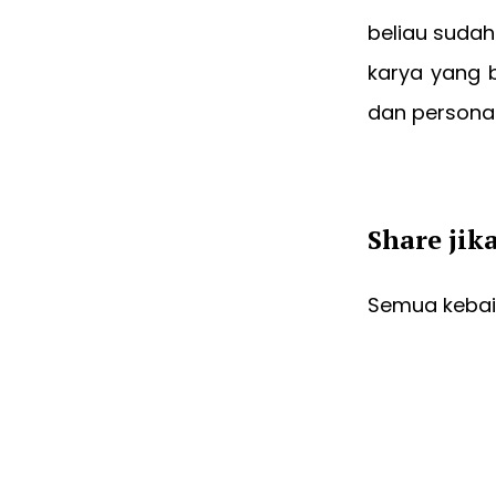
beliau sudah
karya yang b
dan personal
Share jik
Semua kebaik