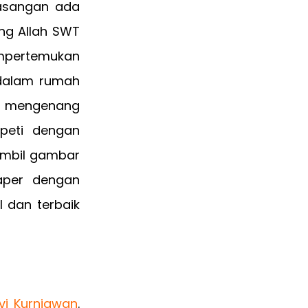
pasangan ada
ang Allah SWT
mpertemukan
 dalam rumah
uk mengenang
peti dengan
ambil gambar
aper dengan
 dan terbaik
vi Kurniawan
.