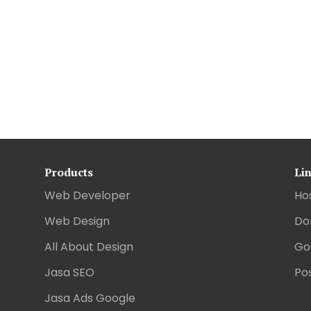
Products
Li
Web Developer
Ho
Web Design
Do
All About Design
Go
Jasa SEO
Pos
Jasa Ads Google