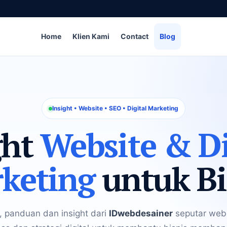
Home
Klien Kami
Contact
Blog
Insight • Website • SEO • Digital Marketing
ght
Website & Di
keting
untuk Bi
, panduan dan insight dari
IDwebdesainer
seputar webs