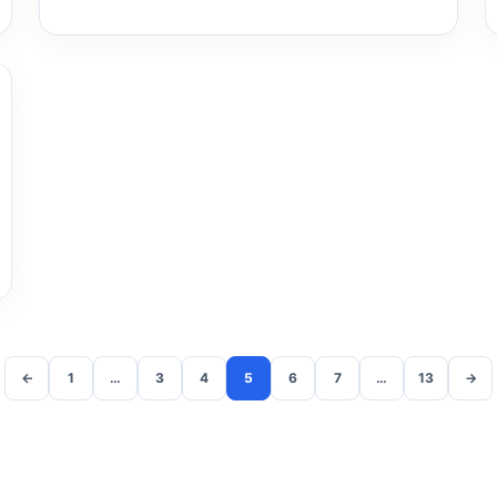
←
1
…
3
4
5
6
7
…
13
→