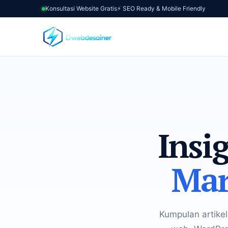
Konsultasi Website Gratis
⚡ SEO Ready & Mobile Friendly
Insi
Mar
Kumpulan artikel