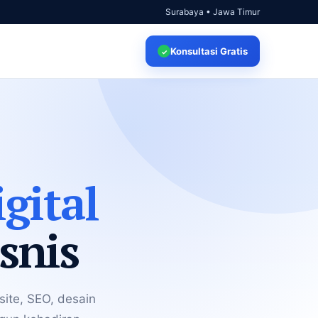
Surabaya • Jawa Timur
Konsultasi
Gratis
✓
gital
snis
ite, SEO, desain