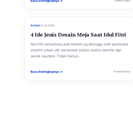
Baca Selengkapnya →
1 menit baca
Artikel
•
5 Jul 2016
4 Ide Jenis Desain Meja Saat Idul Fitri
Idul Fitri senantiasa jadi momen yg ditunggu oleh penduduk
mutahir urban utk menikmati waktu-waktu bernilai dgn
sanak saudara. Tidak Hanya...
Baca Selengkapnya →
4 menit baca