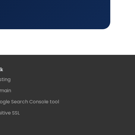
nk
sting
main
ogle Search Console tool
itive SSL