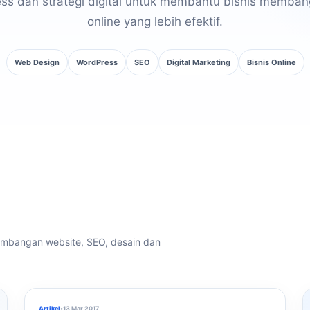
ss dan strategi digital untuk membantu bisnis memban
online yang lebih efektif.
Web Design
WordPress
SEO
Digital Marketing
Bisnis Online
embangan website, SEO, desain dan
Artikel
•
13 Mar 2017