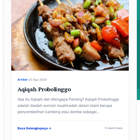
Artikel
•
22 Agu 2025
Aqiqah Probolinggo
Apa Itu Aqiqah dan Mengapa Penting? Aqiqah Probolinggo
adalah ibadah sunnah muakkadah dalam Islam berupa
penyembelihan kambing atau domba sebagai...
Baca Selengkapnya →
5 menit baca