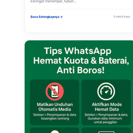
keringat menempel, tubuh...
Baca Selengkapnya →
5 menit baca