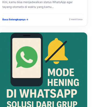
Kini, kamu bisa menjadwalkan status WhatsApp agar
tayang otomatis di waktu yang kamu...
Baca Selengkapnya →
2 menit baca