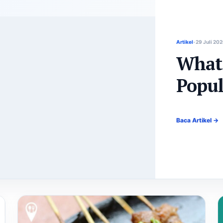
Artikel
29 Juli 20
What
Popul
Baca Artikel →