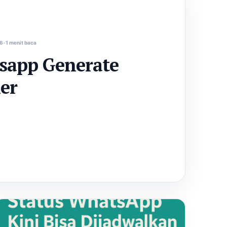
26
1 menit baca
sapp Generate
er