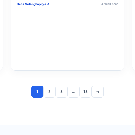
Baca Selengkapnya →
4 menit baca
1
2
3
…
13
→