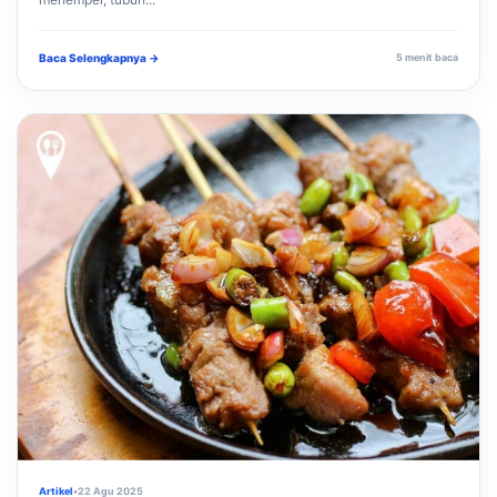
Baca Selengkapnya →
5 menit baca
Artikel
•
22 Agu 2025