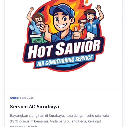
Artikel
•
1 Sep 2025
Service AC Surabaya
Bayangkan siang hari di Surabaya, kota dengan suhu rata-rata
33°C di musim kemarau. Anda baru pulang kerja, keringat
menempel, tubuh...