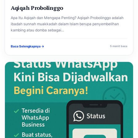
Aqiqah Probolinggo
Apa Itu Aqiqah dan Mengapa Penting? Aqiqah Probolinggo adalah
ibadah sunnah muakkadah dalam Islam berupa penyembelihan
kambing atau domba sebagai...
Baca Selengkapnya →
5 menit baca