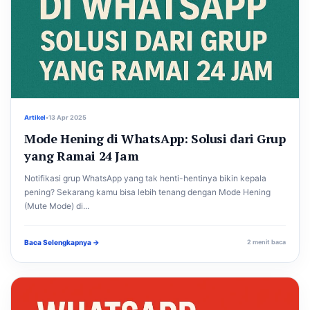
Artikel
•
13 Apr 2025
Mode Hening di WhatsApp: Solusi dari Grup
yang Ramai 24 Jam
Notifikasi grup WhatsApp yang tak henti-hentinya bikin kepala
pening? Sekarang kamu bisa lebih tenang dengan Mode Hening
(Mute Mode) di...
Baca Selengkapnya →
2 menit baca