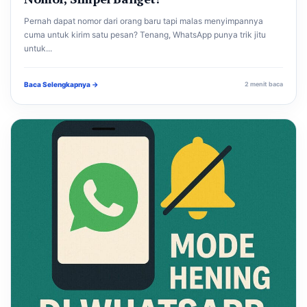
Pernah dapat nomor dari orang baru tapi malas menyimpannya
cuma untuk kirim satu pesan? Tenang, WhatsApp punya trik jitu
untuk...
Baca Selengkapnya →
2 menit baca