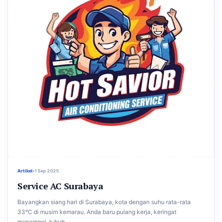
Artikel
•
1 Sep 2025
Service AC Surabaya
Bayangkan siang hari di Surabaya, kota dengan suhu rata-rata
33°C di musim kemarau. Anda baru pulang kerja, keringat
menempel, tubuh...