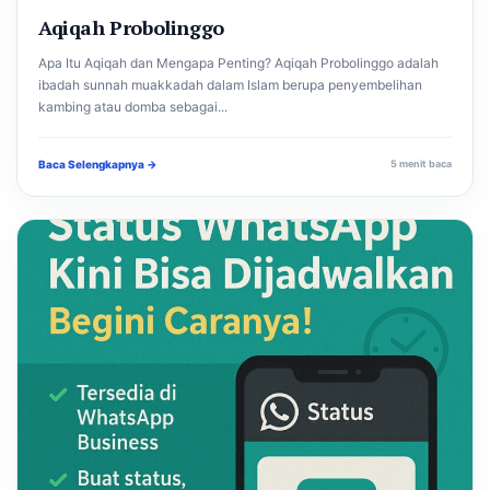
Aqiqah Probolinggo
Apa Itu Aqiqah dan Mengapa Penting? Aqiqah Probolinggo adalah
ibadah sunnah muakkadah dalam Islam berupa penyembelihan
kambing atau domba sebagai...
Baca Selengkapnya →
5 menit baca