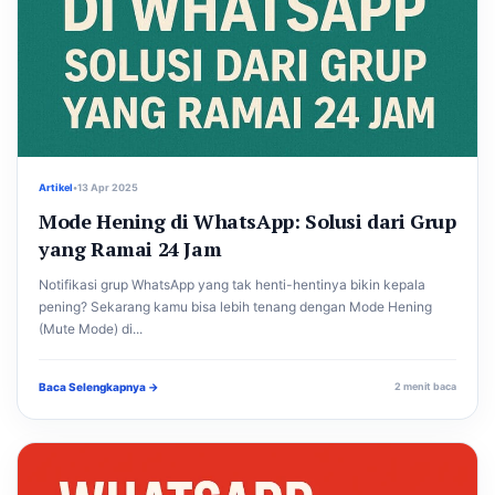
Artikel
•
13 Apr 2025
Mode Hening di WhatsApp: Solusi dari Grup
yang Ramai 24 Jam
Notifikasi grup WhatsApp yang tak henti-hentinya bikin kepala
pening? Sekarang kamu bisa lebih tenang dengan Mode Hening
(Mute Mode) di...
Baca Selengkapnya →
2 menit baca