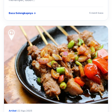
Baca Selengkapnya →
5 menit baca
Artikel
•
22 Agu 2025