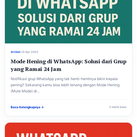
Artikel
•
13 Apr 2025
Mode Hening di WhatsApp: Solusi dari Grup
yang Ramai 24 Jam
Notifikasi grup WhatsApp yang tak henti-hentinya bikin kepala
pening? Sekarang kamu bisa lebih tenang dengan Mode Hening
(Mute Mode) di...
Baca Selengkapnya →
2 menit baca