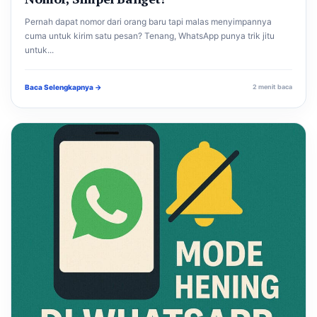
Pernah dapat nomor dari orang baru tapi malas menyimpannya
cuma untuk kirim satu pesan? Tenang, WhatsApp punya trik jitu
untuk...
Baca Selengkapnya →
2 menit baca