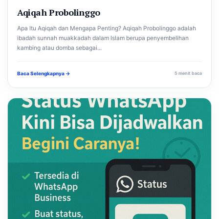
Aqiqah Probolinggo
Apa Itu Aqiqah dan Mengapa Penting? Aqiqah Probolinggo adalah
ibadah sunnah muakkadah dalam Islam berupa penyembelihan
kambing atau domba sebagai...
Baca Selengkapnya →
5 menit baca