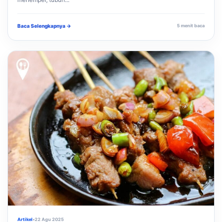
Baca Selengkapnya →
5 menit baca
Artikel
•
22 Agu 2025