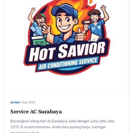
Artikel
•
1 Sep 2025
Service AC Surabaya
Bayangkan siang hari di Surabaya, kota dengan suhu rata-rata
33°C di musim kemarau. Anda baru pulang kerja, keringat
menempel, tubuh...