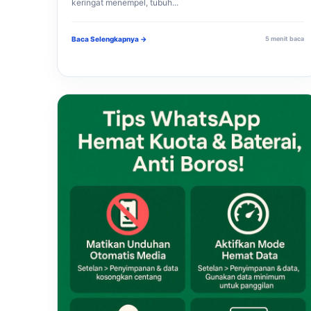
keringat menempel, tubuh...
Baca Selengkapnya →
5 menit baca