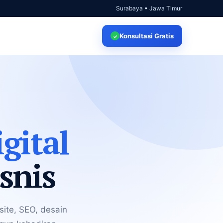
Surabaya • Jawa Timur
Konsultasi
Gratis
✓
gital
snis
ite, SEO, desain