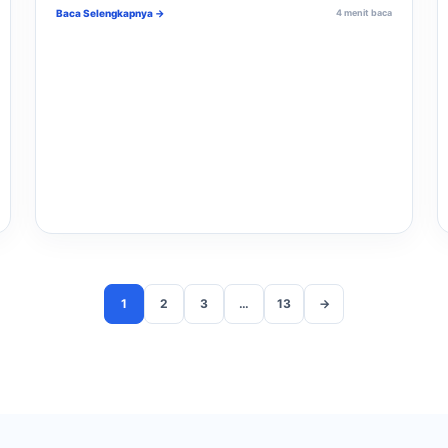
Baca Selengkapnya →
4 menit baca
1
2
3
…
13
→