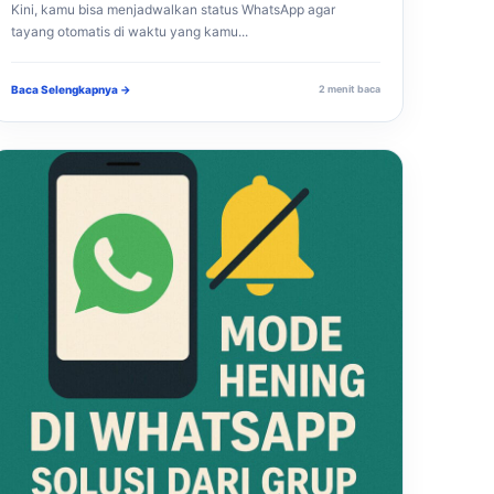
Kini, kamu bisa menjadwalkan status WhatsApp agar
tayang otomatis di waktu yang kamu...
Baca Selengkapnya →
2 menit baca