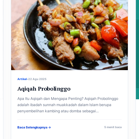
Artikel
•
22 Agu 2025
Aqiqah Probolinggo
Apa Itu Aqiqah dan Mengapa Penting? Aqiqah Probolinggo
adalah ibadah sunnah muakkadah dalam Islam berupa
penyembelihan kambing atau domba sebagai...
Baca Selengkapnya →
5 menit baca