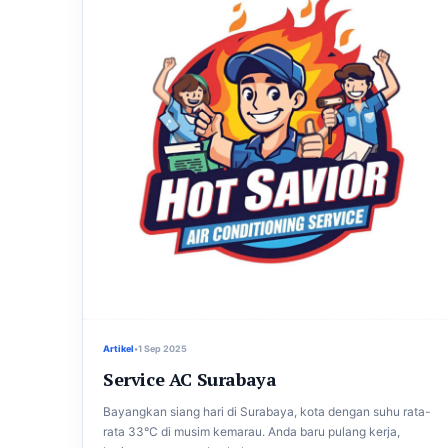
Artikel
•
1 Sep 2025
Service AC Surabaya
Bayangkan siang hari di Surabaya, kota dengan suhu rata-
rata 33°C di musim kemarau. Anda baru pulang kerja,