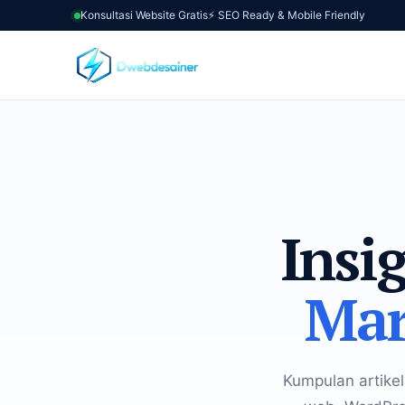
Konsultasi Website Gratis
⚡ SEO Ready & Mobile Friendly
Insi
Mar
Kumpulan artikel