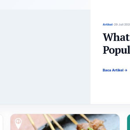
Artikel
29 Juli 20
What
Popul
Baca Artikel →