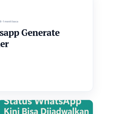
26
1 menit baca
sapp Generate
er