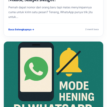
Pernah dapat nomor dari orang baru tapi malas menyimpannya
cuma untuk kirim satu pesan? Tenang, WhatsApp punya trik jitu
untuk...
Baca Selengkapnya →
2 menit baca