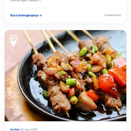
Baca Selengkapnya →
5 menit baca
Artikel
•
22 Agu 2025