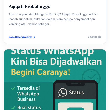
Aqiqah Probolinggo
Apa Itu Aqiqah dan Mengapa Penting? Aqiqah Probolinggo adalah
ibadah sunnah muakkadah dalam Islam berupa penyembelihan
kambing atau domba sebagai...
Baca Selengkapnya →
5 menit baca