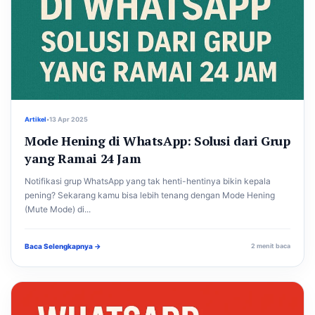
Artikel
•
13 Apr 2025
Mode Hening di WhatsApp: Solusi dari Grup
yang Ramai 24 Jam
Notifikasi grup WhatsApp yang tak henti-hentinya bikin kepala
pening? Sekarang kamu bisa lebih tenang dengan Mode Hening
(Mute Mode) di...
Baca Selengkapnya →
2 menit baca