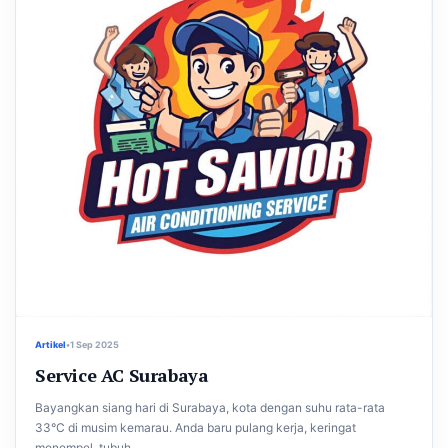
Artikel
•
1 Sep 2025
Service AC Surabaya
Bayangkan siang hari di Surabaya, kota dengan suhu rata-rata
33°C di musim kemarau. Anda baru pulang kerja, keringat
menempel, tubuh...