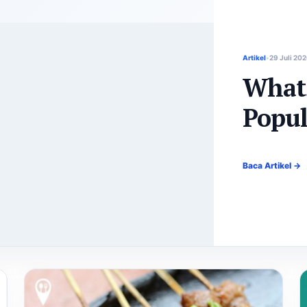
Artikel
29 Juli 20
What
Popul
Baca Artikel →