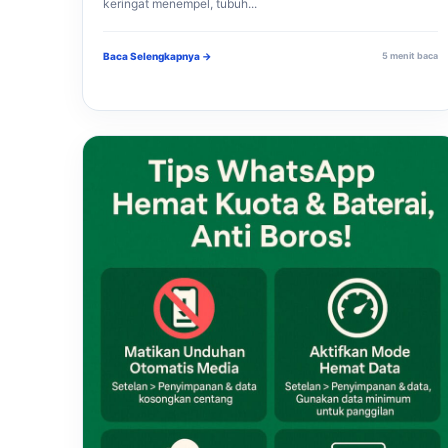
keringat menempel, tubuh...
Baca Selengkapnya →
5 menit baca