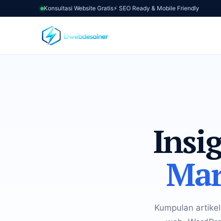
Konsultasi Website Gratis
⚡ SEO Ready & Mobile Friendly
Insi
Mar
Kumpulan artikel