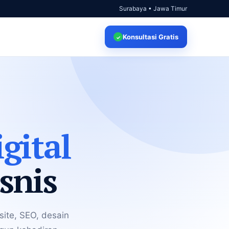
Surabaya • Jawa Timur
Konsultasi
Gratis
✓
gital
snis
ite, SEO, desain