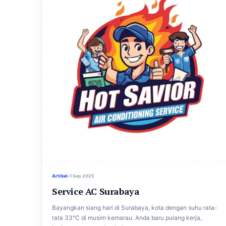
Artikel
•
1 Sep 2025
Service AC Surabaya
Bayangkan siang hari di Surabaya, kota dengan suhu rata-
rata 33°C di musim kemarau. Anda baru pulang kerja,