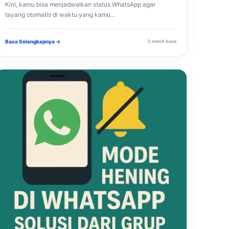
Kini, kamu bisa menjadwalkan status WhatsApp agar
tayang otomatis di waktu yang kamu...
Baca Selengkapnya →
2 menit baca