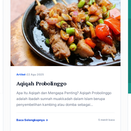
Artikel
•
22 Agu 2025
Aqiqah Probolinggo
Apa Itu Aqiqah dan Mengapa Penting? Aqiqah Probolinggo
adalah ibadah sunnah muakkadah dalam Islam berupa
penyembelihan kambing atau domba sebagai...
Baca Selengkapnya →
5 menit baca