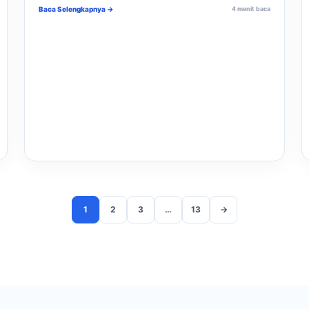
Baca Selengkapnya →
4 menit baca
1
2
3
…
13
→