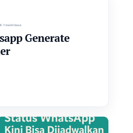
26
1 menit baca
sapp Generate
er